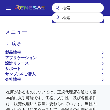
メ
イ
A
ン
Main
コ
全製品リスト
General Parts
V850ES/Jx3-L-USB
navigation
ン
UPD70F3796F1(R)-CAH-A
パ
メニュー
テ
ン
ン
UPD70F3796F1(R)-CAH-A
戻る
ツ
く
廃止品
に
製品情報
ず
移
32 ビットマイクロコントローラ
アプリケーション
動
設計リソース
サポート
サンプル&ご購入
ディストリビューターから購入する
会社情報
在庫があるものについては、正規代理店を通じて基
本的に入手可能です。価格、入手性、及び各種条件
は、販売代理店の裁量に委ねられています。当社の
ディレクトリにアクセスして、最寄りの販売代理店