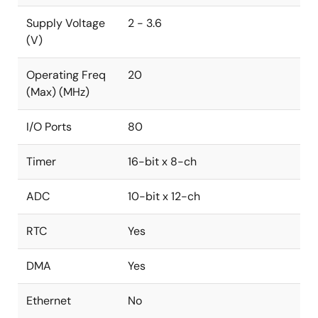
Supply Voltage
2 - 3.6
(V)
Operating Freq
20
(Max) (MHz)
I/O Ports
80
Timer
16-bit x 8-ch
ADC
10-bit x 12-ch
RTC
Yes
DMA
Yes
Ethernet
No