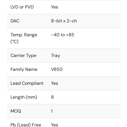
LVD or PVD
Yes
DAC
8-bit x 2-ch
Temp. Range
-40 to +85
(°C)
Carrier Type
Tray
Family Name
V850
Lead Compliant
Yes
Length (mm)
8
MOQ
1
Pb (Lead) Free
Yes