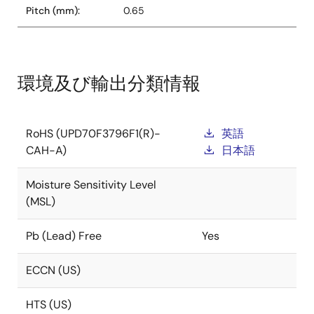
Pitch (mm):
0.65
環境及び輸出分類情報
RoHS (UPD70F3796F1(R)-
英語
CAH-A)
日本語
Moisture Sensitivity Level
(MSL)
Pb (Lead) Free
Yes
ECCN (US)
HTS (US)