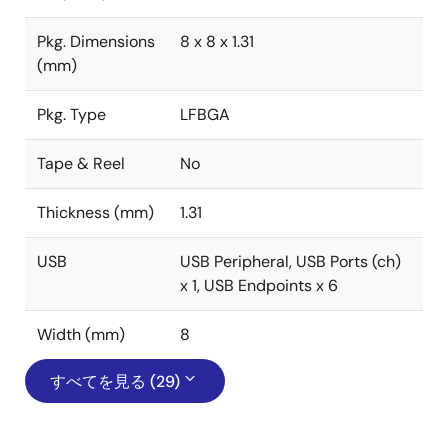
Pkg. Dimensions
8 x 8 x 1.31
(mm)
Pkg. Type
LFBGA
Tape & Reel
No
Thickness (mm)
1.31
USB
USB Peripheral, USB Ports (ch)
x 1, USB Endpoints x 6
Width (mm)
8
すべてを見る (29)