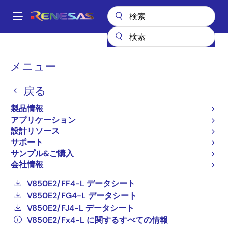
メ
イ
A
ン
Main
コ
全製品リスト
General Parts
V850E2/Fx4-L
navigation
ン
UPD70F3573GKA1-GAK-AX
パ
メニュー
テ
ン
ン
UPD70F3573GKA1-GAK-
戻る
ツ
く
AX
に
製品情報
ず
移
アプリケーション
最終購入とりまとめ品
動
設計リソース
32 ビットマイクロコントローラ（新規採用非推
サポート
奨品）
サンプル&ご購入
会社情報
V850E2/FE4-L データシート
V850E2/FF4-L データシート
V850E2/FG4-L データシート
V850E2/FJ4-L データシート
V850E2/Fx4-L に関するすべての情報