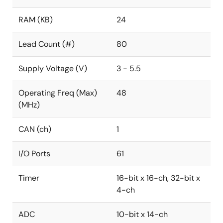
RAM (KB)
24
Lead Count (#)
80
Supply Voltage (V)
3 - 5.5
Operating Freq (Max)
48
(MHz)
CAN (ch)
1
I/O Ports
61
Timer
16-bit x 16-ch, 32-bit x
4-ch
ADC
10-bit x 14-ch