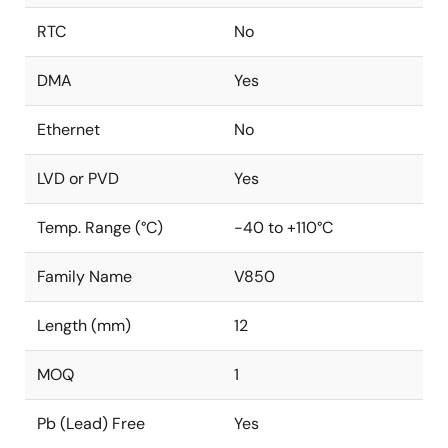
RTC
No
DMA
Yes
Ethernet
No
LVD or PVD
Yes
Temp. Range (°C)
-40 to +110°C
Family Name
V850
Length (mm)
12
MOQ
1
Pb (Lead) Free
Yes