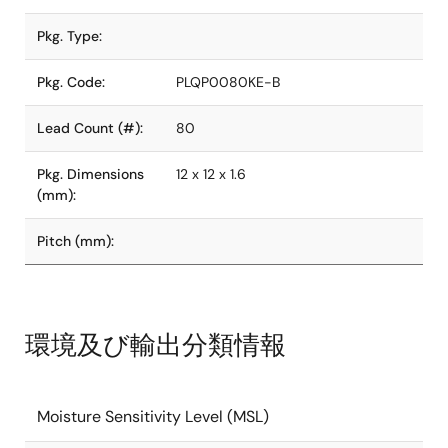
Pkg. Type:
Pkg. Code:
PLQP0080KE-B
Lead Count (#):
80
Pkg. Dimensions
12 x 12 x 1.6
(mm):
Pitch (mm):
環境及び輸出分類情報
Moisture Sensitivity Level (MSL)