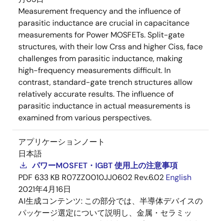
Measurement frequency and the influence of
parasitic inductance are crucial in capacitance
measurements for Power MOSFETs. Split-gate
structures, with their low Crss and higher Ciss, face
challenges from parasitic inductance, making
high-frequency measurements difficult. In
contrast, standard-gate trench structures allow
relatively accurate results. The influence of
parasitic inductance in actual measurements is
examined from various perspectives.
アプリケーションノート
日本語
パワーMOSFET・IGBT 使用上の注意事項
PDF
633 KB
R07ZZ0010JJ0602 Rev.6.02
English
2021年4月16日
AI生成コンテンツ:
この部分では、半導体デバイスの
パッケージ選定について説明し、金属・セラミッ