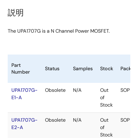
product
product
tree
tree
説明
menu
menu
The UPA1707G is a N Channel Power MOSFET.
Part
Status
Samples
Stock
Packag
Number
UPA1707G-
Obsolete
N/A
Out
SOP
E1-A
of
Stock
UPA1707G-
Obsolete
N/A
Out
SOP
E2-A
of
Stock