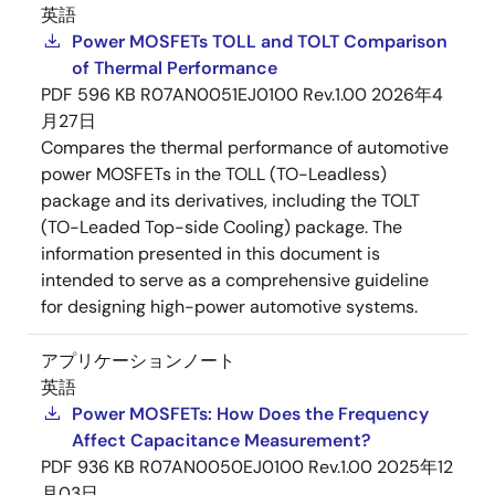
英語
Power MOSFETs TOLL and TOLT Comparison
of Thermal Performance
PDF
596 KB
R07AN0051EJ0100 Rev.1.00
2026年4
月27日
Compares the thermal performance of automotive
power MOSFETs in the TOLL (TO-Leadless)
package and its derivatives, including the TOLT
(TO-Leaded Top-side Cooling) package. The
information presented in this document is
intended to serve as a comprehensive guideline
for designing high-power automotive systems.
アプリケーションノート
英語
Power MOSFETs: How Does the Frequency
Affect Capacitance Measurement?
PDF
936 KB
R07AN0050EJ0100 Rev.1.00
2025年12
月03日