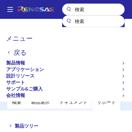
メ
イ
A
ン
Main
コ
全製品リスト
パワーディスクリート
パワーMOSFET
UPA1707G
navigation
ン
パ
メニュー
UPA1707G
テ
ン
ン
戻る
廃止品
ツ
く
に
N Channel Power MOSFET
ず
製品情報
移
アプリケーション
動
設計リソース
データシート
サポート
サンプル&ご購入
会社情報
概要
製品選択
ドキュメント
サポート
Close
Open
製品ツリー