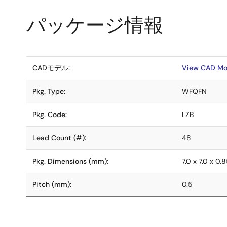
パッケージ情報
CADモデル:
View CAD Mo
Pkg. Type:
WFQFN
Pkg. Code:
LZB
Lead Count (#):
48
Pkg. Dimensions (mm):
7.0 x 7.0 x 0.
Pitch (mm):
0.5