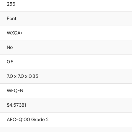
256
Font
WXGA+
No
0.5
7.0 x 7.0 x 0.85
WFQFN
$4.57381
AEC-Q100 Grade 2