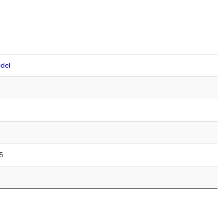
del
85