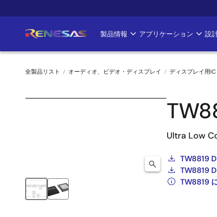
メ
イ
ン
製品情報
アプリケーション
設
Main
コ
ン
navigation
テ
全製品リスト
オーディオ、ビデオ・ディスプレイ
ディスプレイ用IC
ン
ツ
パ
に
TW8
ン
移
動
く
Ultra Low C
ず
TW8819 D
TW8819 D
TW881