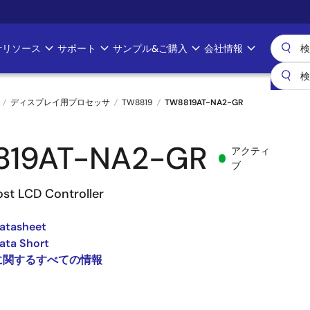
計リソース
サポート
サンプル&ご購入
会社情報
ディスプレイ用プロセッサ
TW8819
TW8819AT-NA2-GR
819AT-NA2-GR
アクティ
ブ
ost LCD Controller
atasheet
ata Short
9 に関するすべての情報