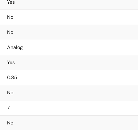
Yes
No
No
Analog
Yes
0.85
No
7
No