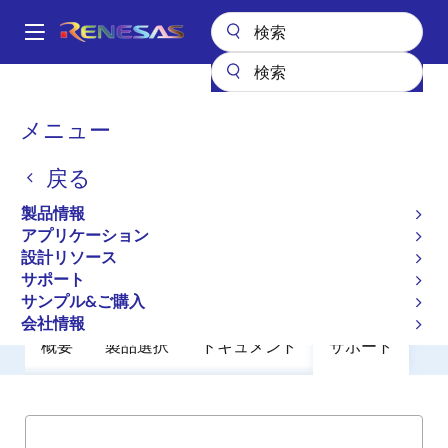
メ
イ
A
ン
Main
コ
全製品リスト
General Parts
TSI308
navigation
ン
パ
メニュー
TSI308
テ
ン
ン
戻る
廃止品
ツ
く
に
HyperTransport to PCI-X Bridge
ず
製品情報
移
アプリケーション
動
設計リソース
その他資料
サポート
サンプル&ご購入
会社情報
概要
製品選択
ドキュメント
サポート