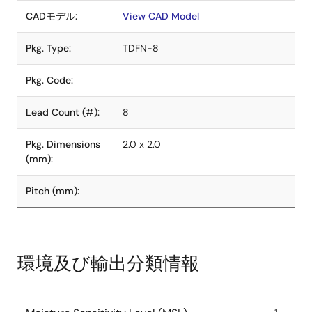
CADモデル:
View CAD Model
Pkg. Type:
TDFN-8
Pkg. Code:
Lead Count (#):
8
Pkg. Dimensions
2.0 x 2.0
(mm):
Pitch (mm):
環境及び輸出分類情報