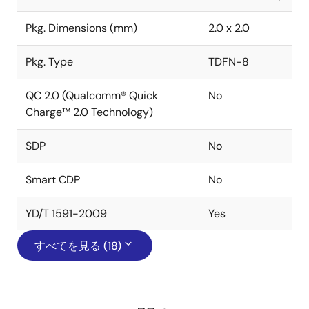
Pkg. Dimensions (mm)
2.0 x 2.0
Pkg. Type
TDFN-8
QC 2.0 (Qualcomm® Quick
No
Charge™ 2.0 Technology)
SDP
No
Smart CDP
No
YD/T 1591-2009
Yes
すべてを見る (18)