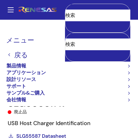
メ
イ
A
ン
Main
消去
コ
全製品リスト
パワー & パワーマネジメント
USB-C電源
navigation
ン
USB-C & パワーデリバリー
SLG55587A
SLG55587AV
パ
メニュー
テ
ン
ン
戻る
ツ
く
に
製品情報
ず
移
アプリケーション
動
設計リソース
サポート
サンプル&ご購入
会社情報
SLG55587AV
廃止品
USB Host Charger Identification
SLG55587 Datasheet