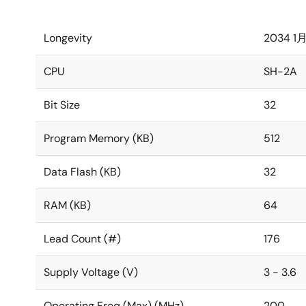
Longevity
2034 1
CPU
SH-2A
Bit Size
32
Program Memory (KB)
512
Data Flash (KB)
32
RAM (KB)
64
Lead Count (#)
176
Supply Voltage (V)
3 - 3.6
Operating Freq (Max) (MHz)
200