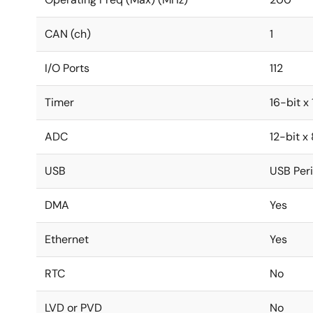
CAN (ch)
1
I/O Ports
112
Timer
16-bit x
ADC
12-bit x
USB
USB Peri
DMA
Yes
Ethernet
Yes
RTC
No
LVD or PVD
No