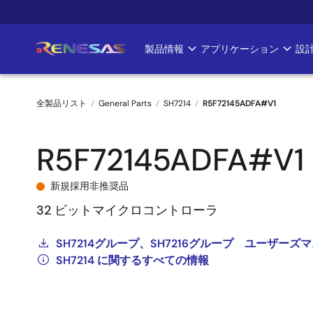
メ
イ
ン
製品情報
アプリケーション
設
Main
コ
ン
navigation
テ
全製品リスト
General Parts
SH7214
R5F72145ADFA#V1
ン
ツ
パ
に
R5F72145ADFA#V1
ン
移
動
く
新規採用非推奨品
32 ビットマイクロコントローラ
ず
SH7214グループ、SH7216グループ ユーザー
SH7214 に関するすべての情報