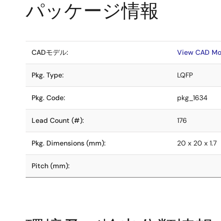
パッケージ情報
CADモデル:
View CAD Mo
Pkg. Type:
LQFP
Pkg. Code:
pkg_1634
Lead Count (#):
176
Pkg. Dimensions (mm):
20 x 20 x 1.7
Pitch (mm):