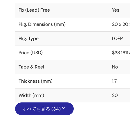
Pb (Lead) Free
Yes
Pkg. Dimensions (mm)
20 x 20 x
Pkg. Type
LQFP
Price (USD)
$38.1611
Tape & Reel
No
Thickness (mm)
1.7
Width (mm)
20
すべてを見る (34)