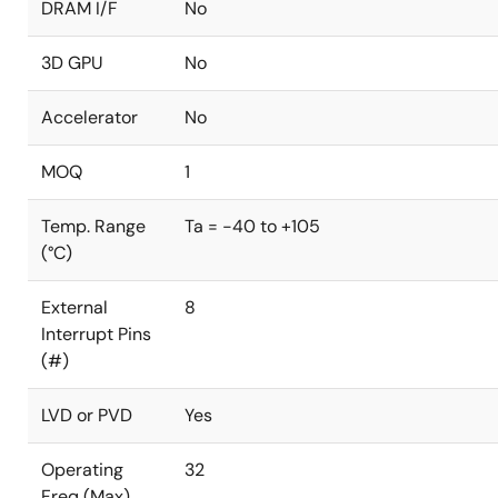
DRAM I/F
No
3D GPU
No
Accelerator
No
MOQ
1
Temp. Range
Ta = -40 to +105
(°C)
External
8
Interrupt Pins
(#)
LVD or PVD
Yes
Operating
32
Freq (Max)