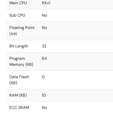
Main CPU
RXv1
Sub CPU
No
Floating Point
No
Unit
Bit Length
32
Program
64
Memory (KB)
Data Flash
0
(KB)
RAM (KB)
10
ECC SRAM
No