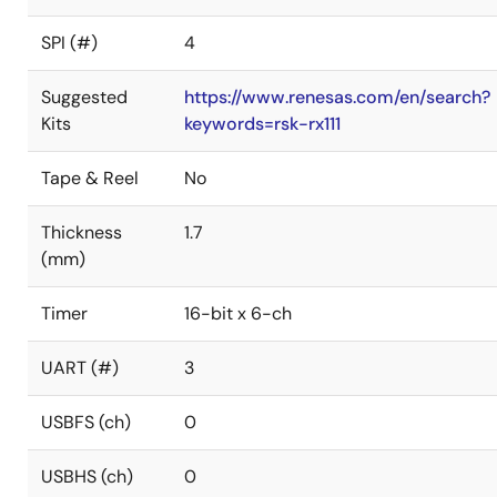
SPI (#)
4
Suggested
https://www.renesas.com/en/search?
Kits
keywords=rsk-rx111
Tape & Reel
No
Thickness
1.7
(mm)
Timer
16-bit x 6-ch
UART (#)
3
USBFS (ch)
0
USBHS (ch)
0