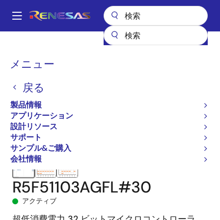
メ
イ
A
ン
Main
コ
全製品リスト
マイクロコントローラとマイクロプロセッサ
navigation
ン
RX 32ビット高性能/高効率MCU
RX110
R5F51103AGFL#30
パ
メニュー
テ
ン
ン
戻る
ツ
く
に
製品情報
ず
移
アプリケーション
動
設計リソース
サポート
サンプル&ご購入
会社情報
R5F51103AGFL#30
アクティブ
超低消費電力 32 ビットマイクロコントローラ