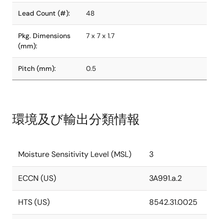
Lead Count (#):
48
Pkg. Dimensions
7 x 7 x 1.7
(mm):
Pitch (mm):
0.5
環境及び輸出分類情報
Moisture Sensitivity Level (MSL)
3
ECCN (US)
3A991.a.2
HTS (US)
8542.31.0025