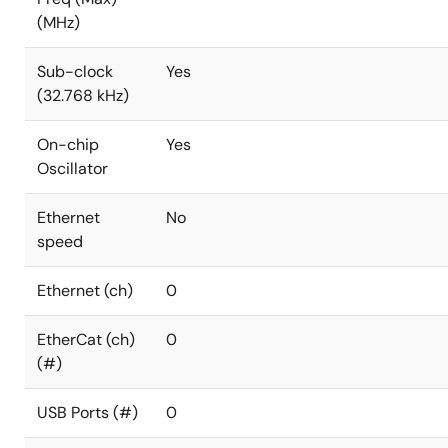
(MHz)
Sub-clock
Yes
(32.768 kHz)
On-chip
Yes
Oscillator
Ethernet
No
speed
Ethernet (ch)
0
EtherCat (ch)
0
(#)
USB Ports (#)
0