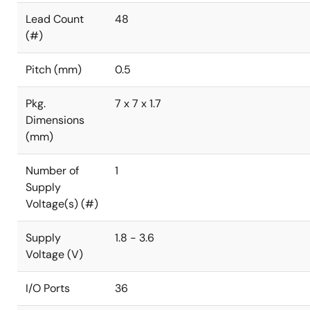
Lead Count
48
(#)
Pitch (mm)
0.5
Pkg.
7 x 7 x 1.7
Dimensions
(mm)
Number of
1
Supply
Voltage(s) (#)
Supply
1.8 - 3.6
Voltage (V)
I/O Ports
36