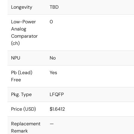
Longevity
TBD
Low-Power
0
Analog
Comparator
(ch)
NPU
No
Pb (Lead)
Yes
Free
Pkg. Type
LFQFP
Price (USD)
$1.6412
Replacement
—
Remark