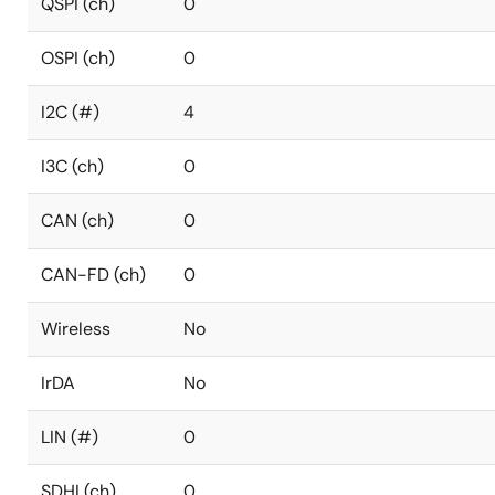
QSPI (ch)
0
OSPI (ch)
0
I2C (#)
4
I3C (ch)
0
CAN (ch)
0
CAN-FD (ch)
0
Wireless
No
IrDA
No
LIN (#)
0
SDHI (ch)
0