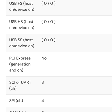
USB FS (host
( 0 / 0 )
ch/device ch)
USB HS (host
( 0 / 0 )
ch/device ch)
USB SS (host
( 0 / 0 )
ch/device ch)
PCI Express
No
(generation
and ch)
SCI or UART
3
(ch)
SPI (ch)
4