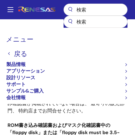
メ
イ
A
ン
Main
コ
全製品リスト
ROM発注
M16Cファミリ ROM発注
navigation
ン
M16C/20シリーズ ROM発注 マスク化確認書
パ
メニュー
テ
ン
M16C/20シリーズ ROM発
ン
戻る
ツ
く
注 マスク化確認書
に
ず
製品情報
移
アプリケーション
動
設計リソース
サポート
サンプル&ご購入
お客様の品種に対応するマスク化確認書、ROM書き込
会社情報
み確認書が掲載されていない場合は、 最寄りの販売部
門、 特約店までお問合せください。
ROM書き込み確認書およびマスク化確認書中の
「floppy disk」または「floppy disk must be 3.5-