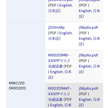
(M30240,M30245)
j30245mc.pdf
j100p6q.pdf
(PDF |
English
,
(PDF |
日本語
)
English
,
日本
語
)
j201m4fp
j56p6s.pdf
(PDF |
English
,
(PDF |
日本語
)
English
,
日本
語
)
M30201M6-
j56p6s.pdf
XXXFPマスク
(PDF |
化確認書
(PDF
English
,
日本
|
English
,
日本
語
)
語
)
M16C/20
(M30201)
M30201M4T-
j56p6s.pdf
XXXFPマスク
(PDF |