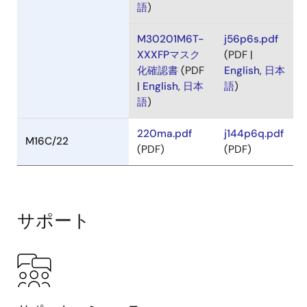
化確認書
(PDF
English
,
日本
|
English
,
日本
語
)
語
)
M30201M6T-
j56p6s.pdf
XXXFPマスク
(PDF |
化確認書
(PDF
English
,
日本
|
English
,
日本
語
)
語
)
220ma.pdf
j144p6q.pdf
M16C/22
(PDF)
(PDF)
サポート