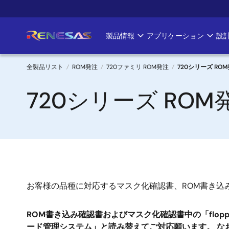
メ
イ
ン
製品情報
アプリケーション
設
Main
コ
ン
navigation
テ
全製品リスト
ROM発注
720ファミリ ROM発注
720シリーズ RO
ン
パ
720シリーズ RO
ツ
に
ン
移
く
動
ず
お客様の品種に対応するマスク化確認書、ROM書き込
ROM書き込み確認書およびマスク化確認書中の「floppy disk」
ード管理システム」と読み替えてご対応願います。 な