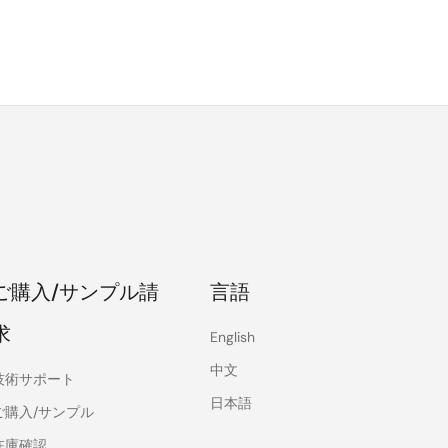
ご購入/サンプル請
言語
求
English
中文
技術サポート
日本語
ご購入/サンプル
在庫確認