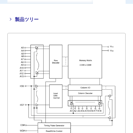
Close
Open
製品ツリー
product
product
tree
tree
menu
menu