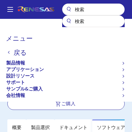
メ
イ
A
ン
Main
コ
全製品リスト
メモリ&ロジック
SRAM
低消費電力SRAM
navigation
ン
RMLV0408E
パ
メニュー
テ
ン
RMLV0408E
ン
戻る
ツ
く
アクティブ
に
ず
製品情報
4Mbit 低消費電力SRAM (512-kword ×
移
アプリケーション
動
8-bit)
設計リソース
サポート
サンプル&ご購入
データシート
会社情報
ご購入
概要
製品選択
ドキュメント
ソフトウェア／