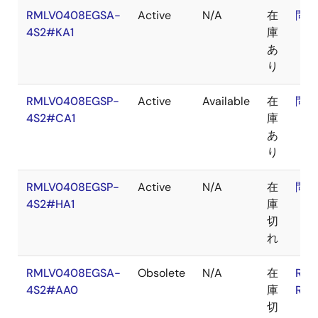
RMLV0408EGSA-
Active
N/A
在
問合
4S2#KA1
庫
あ
り
RMLV0408EGSP-
Active
Available
在
問合
4S2#CA1
庫
あ
り
RMLV0408EGSP-
Active
N/A
在
問合
4S2#HA1
庫
切
れ
RMLV0408EGSA-
Obsolete
N/A
在
RoH
4S2#AA0
庫
RoH
切