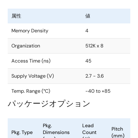
属性
値
Memory Density
4
Organization
512K x 8
Access Time (ns)
45
Supply Voltage (V)
2.7 - 3.6
Temp. Range (°C)
-40 to +85
パッケージオプション
Pkg.
Lead
Pitch
Pkg. Type
Dimensions
Count
(mm)