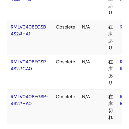
あ
り
RMLV0408EGSB-
Obsolete
N/A
在
問合
4S2#HA1
庫
あ
り
RMLV0408EGSP-
Obsolete
N/A
在
RoH
4S2#CA0
庫
RoH
あ
り
RMLV0408EGSP-
Obsolete
N/A
在
RoH
4S2#HA0
庫
RoH
切
れ