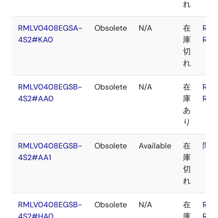
れ
RMLV0408EGSA-
Obsolete
N/A
在
RoH
4S2#KA0
庫
RoH
切
れ
RMLV0408EGSB-
Obsolete
N/A
在
RoH
4S2#AA0
庫
RoH
あ
り
RMLV0408EGSB-
Obsolete
Available
在
問合
4S2#AA1
庫
切
れ
RMLV0408EGSB-
Obsolete
N/A
在
RoH
4S2#HA0
庫
RoH