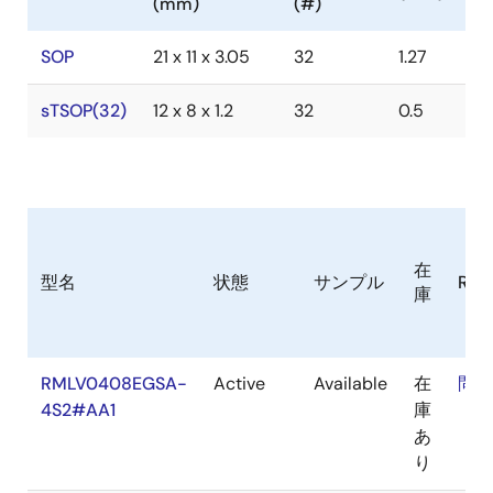
(mm)
(#)
SOP
21 x 11 x 3.05
32
1.27
sTSOP(32)
12 x 8 x 1.2
32
0.5
在
型名
状態
サンプル
RoH
庫
RMLV0408EGSA-
Active
Available
在
問合
4S2#AA1
庫
あ
り