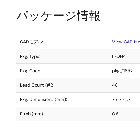
パッケージ情報
CADモデル:
View CAD Mo
Pkg. Type:
LFQFP
Pkg. Code:
pkg_11657
Lead Count (#):
48
Pkg. Dimensions (mm):
7 x 7 x 1.7
Pitch (mm):
0.5