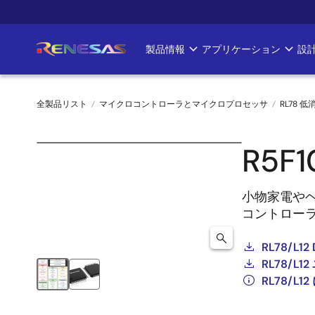
メ
イ
ン
製品情報
アプリケーション
設
Main
コ
ン
navigation
テ
全製品リスト
マイクロコントローラとマイクロプロセッサ
RL78 低
ン
ツ
パ
に
R5F
ン
移
動
く
小物家電やヘ
コントロー
ず
RL78/L12 
RL78/
RL78/L