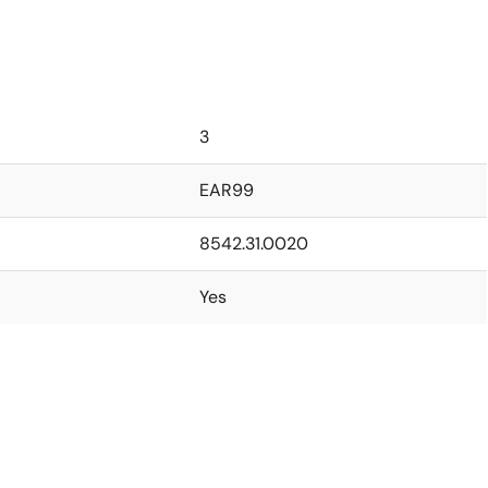
3
EAR99
8542.31.0020
Yes