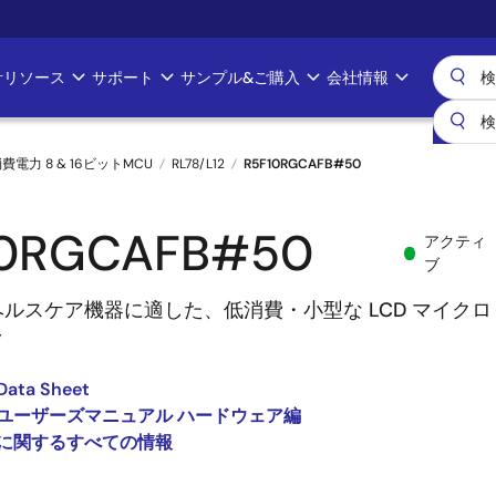
計リソース
サポート
サンプル&ご購入
会社情報
消費電力 8 & 16ビットMCU
RL78/L12
R5F10RGCAFB#50
10RGCAFB#50
アクティ
ブ
ルスケア機器に適した、低消費・小型な LCD マイクロ
ラ
Data Sheet
L12 ユーザーズマニュアル ハードウェア編
12 に関するすべての情報