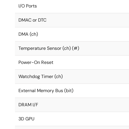
I/O Ports
DMAC or DTC
DMA (ch)
Temperature Sensor (ch) (#)
Power-On Reset
Watchdog Timer (ch)
External Memory Bus (bit)
DRAM I/F
3D GPU