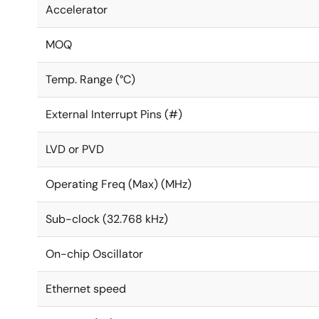
Accelerator
MOQ
Temp. Range (°C)
External Interrupt Pins (#)
LVD or PVD
Operating Freq (Max) (MHz)
Sub-clock (32.768 kHz)
On-chip Oscillator
Ethernet speed