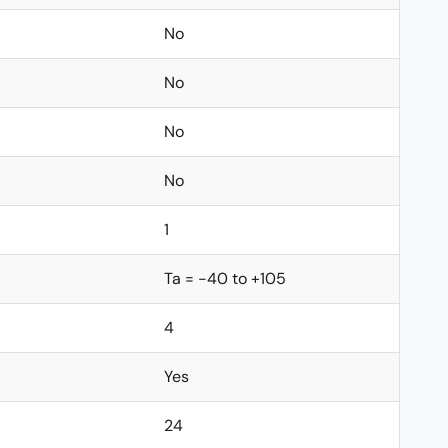
No
No
No
No
1
Ta = -40 to +105
4
Yes
24