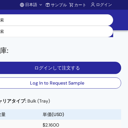
日本語
ログイン
サンプル
カート
Account
庫
:
ログインして注文する
Log In to Request Sample
ャリアタイプ:
Bulk (Tray)
数量
単価(USD)
$2.1600