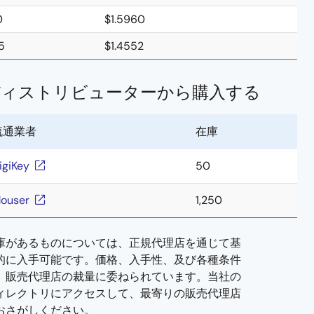
0
$1.5960
5
$1.4552
ディストリビューターから購入する
流通業者
在庫
igiKey
50
ouser
1,250
庫があるものについては、正規代理店を通じて基
的に入手可能です。価格、入手性、及び各種条件
、販売代理店の裁量に委ねられています。当社の
ィレクトリにアクセスして、最寄りの販売代理店
おさがしください。