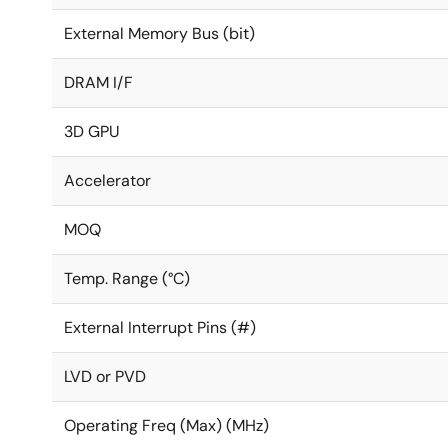
External Memory Bus (bit)
DRAM I/F
3D GPU
Accelerator
MOQ
Temp. Range (°C)
External Interrupt Pins (#)
LVD or PVD
Operating Freq (Max) (MHz)