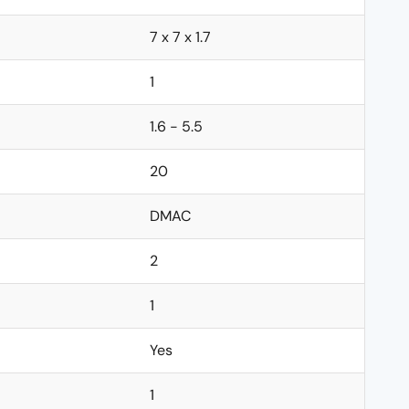
7 x 7 x 1.7
1
1.6 - 5.5
20
DMAC
2
1
Yes
1