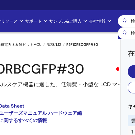
計リソース
サポート
サンプル&ご購入
会社情報
消費電力 8 & 16ビットMCU
RL78/L12
R5F10RBCGFP#30
在
10RBCGFP#30
廃止
品
ルスケア機器に適した、低消費・小型な LCD マイクロ
ラ
Data Sheet
キ
L12 ユーザーズマニュアル ハードウェア編
12 に関するすべての情報
1