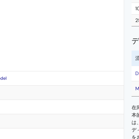
1
2
D
del
M
在
本
は
デ
を