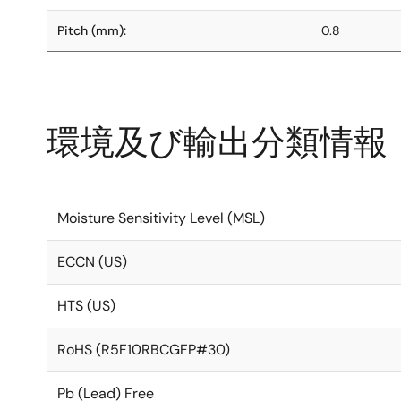
Pitch (mm):
0.8
環境及び輸出分類情報
Moisture Sensitivity Level (MSL)
ECCN (US)
HTS (US)
RoHS (R5F10RBCGFP#30)
Pb (Lead) Free