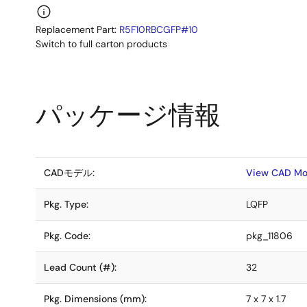
Replacement Part:
R5F10RBCGFP#10
Switch to full carton products
パッケージ情報
CADモデル:
View CAD Mo
Pkg. Type:
LQFP
Pkg. Code:
pkg_11806
Lead Count (#):
32
Pkg. Dimensions (mm):
7 x 7 x 1.7