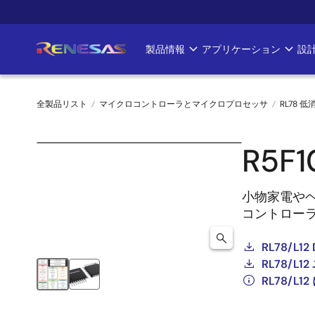
メ
イ
ン
製品情報
アプリケーション
設
Main
コ
ン
navigation
テ
全製品リスト
マイクロコントローラとマイクロプロセッサ
RL78 低
ン
ツ
パ
に
R5F
ン
移
動
く
小物家電やヘ
コントロー
ず
RL78/L12 
RL78/
RL78/L