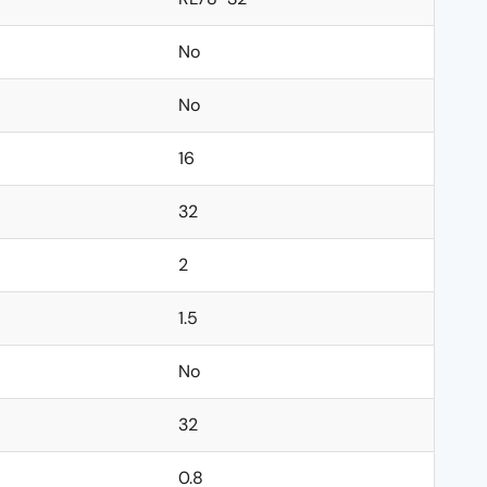
No
No
16
32
2
1.5
No
32
0.8