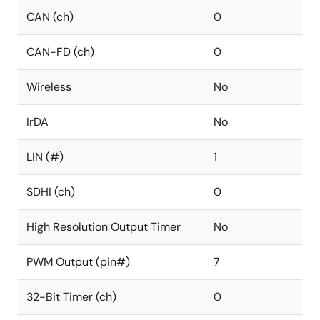
CAN (ch)
0
CAN-FD (ch)
0
Wireless
No
IrDA
No
LIN (#)
1
SDHI (ch)
0
High Resolution Output Timer
No
PWM Output (pin#)
7
32-Bit Timer (ch)
0