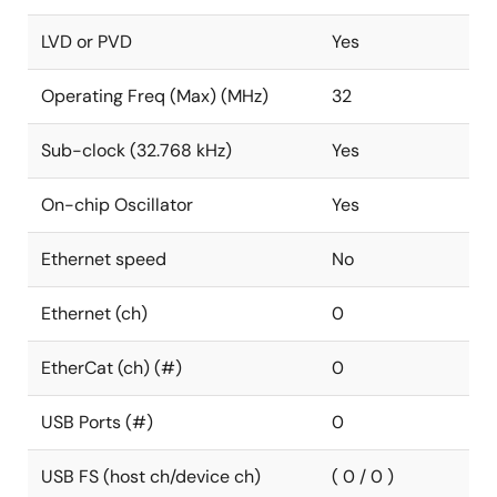
LVD or PVD
Yes
Operating Freq (Max) (MHz)
32
Sub-clock (32.768 kHz)
Yes
On-chip Oscillator
Yes
Ethernet speed
No
Ethernet (ch)
0
EtherCat (ch) (#)
0
USB Ports (#)
0
USB FS (host ch/device ch)
( 0 / 0 )