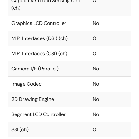
Capacitive Touch Sensing Unit
0
(ch)
Graphics LCD Controller
No
MIPI Interfaces (DSI) (ch)
0
MIPI Interfaces (CSI) (ch)
0
Camera I/F (Parallel)
No
Image Codec
No
2D Drawing Engine
No
Segment LCD Controller
No
SSI (ch)
0