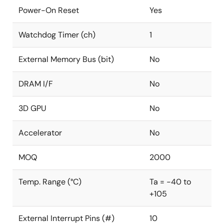
Power-On Reset
Yes
Watchdog Timer (ch)
1
External Memory Bus (bit)
No
DRAM I/F
No
3D GPU
No
Accelerator
No
MOQ
2000
Temp. Range (°C)
Ta = -40 to
+105
External Interrupt Pins (#)
10