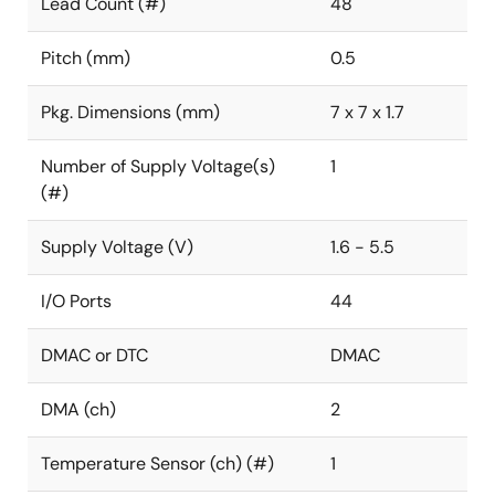
Lead Count (#)
48
Pitch (mm)
0.5
Pkg. Dimensions (mm)
7 x 7 x 1.7
Number of Supply Voltage(s)
1
(#)
Supply Voltage (V)
1.6 - 5.5
I/O Ports
44
DMAC or DTC
DMAC
DMA (ch)
2
Temperature Sensor (ch) (#)
1