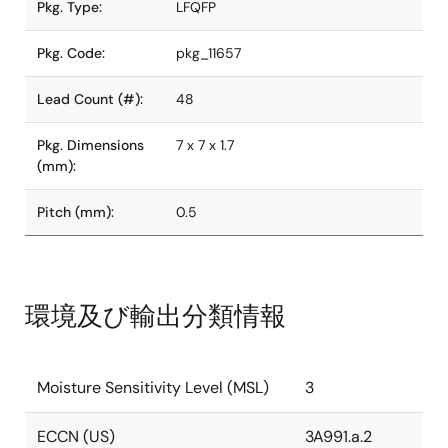
Pkg. Type:
LFQFP
Pkg. Code:
pkg_11657
Lead Count (#):
48
Pkg. Dimensions
7 x 7 x 1.7
(mm):
Pitch (mm):
0.5
環境及び輸出分類情報
Moisture Sensitivity Level (MSL)
3
ECCN (US)
3A991.a.2