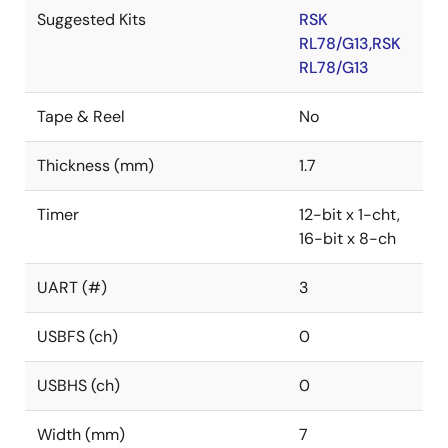
Suggested Kits
RSK
RL78/G13,RSK
RL78/G13
Tape & Reel
No
Thickness (mm)
1.7
Timer
12-bit x 1-cht,
16-bit x 8-ch
UART (#)
3
USBFS (ch)
0
USBHS (ch)
0
Width (mm)
7