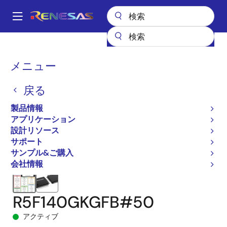
メ
イ
A
ン
Main
コ
全製品リスト
マイクロコントローラとマイクロプロセッサ
navigation
ン
RL78 低消費電力 8 & 16ビットMCU
RL78/G13A
パ
メニュー
テ
R5F140GKGFB#50
ン
ン
戻る
ツ
く
に
製品情報
ず
移
アプリケーション
動
設計リソース
サポート
サンプル&ご購入
会社情報
R5F140GKGFB#50
アクティブ