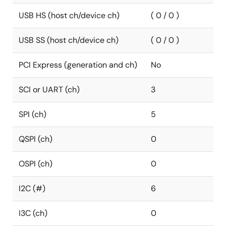
USB HS (host ch/device ch)
( 0 / 0 )
USB SS (host ch/device ch)
( 0 / 0 )
PCI Express (generation and ch)
No
SCI or UART (ch)
3
SPI (ch)
5
QSPI (ch)
0
OSPI (ch)
0
I2C (#)
6
I3C (ch)
0