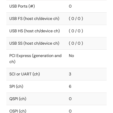
USB Ports (#)
0
USB FS (host ch/device ch)
( 0 / 0 )
USB HS (host ch/device ch)
( 0 / 0 )
USB SS (host ch/device ch)
( 0 / 0 )
PCI Express (generation and
No
ch)
SCI or UART (ch)
3
SPI (ch)
6
QSPI (ch)
0
OSPI (ch)
0