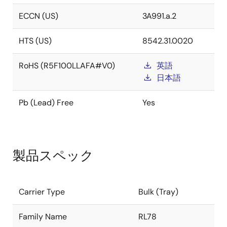
ECCN (US)
3A991.a.2
HTS (US)
8542.31.0020
RoHS (R5F100LLAFA#V0)
英語
日本語
Pb (Lead) Free
Yes
製品スペック
Carrier Type
Bulk (Tray)
Family Name
RL78