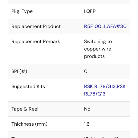
Pkg. Type
LQFP
Replacement Product
R5F100LLAFA#30
Replacement Remark
Switching to
copper wire
products
SPI (#)
0
Suggested Kits
RSK RL78/G13,RSK
RL78/G13
Tape & Reel
No
Thickness (mm)
1.6