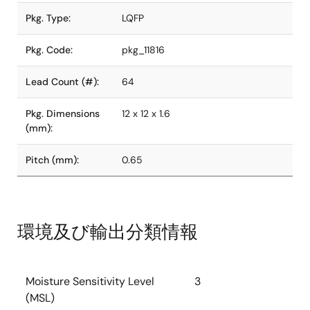
Pkg. Type:
LQFP
Pkg. Code:
pkg_11816
Lead Count (#):
64
Pkg. Dimensions
12 x 12 x 1.6
(mm):
Pitch (mm):
0.65
環境及び輸出分類情報
Moisture Sensitivity Level
3
(MSL)