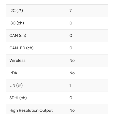
I2C (#)
7
I3C (ch)
0
CAN (ch)
0
CAN-FD (ch)
0
Wireless
No
IrDA
No
LIN (#)
1
SDHI (ch)
0
High Resolution Output
No