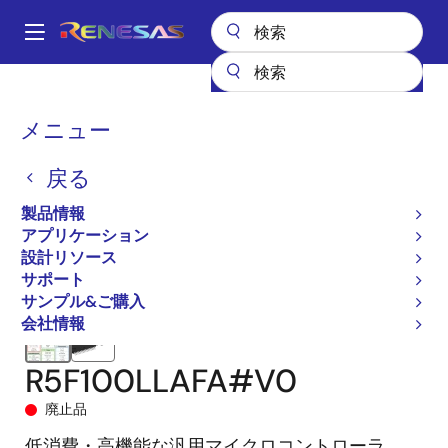
メ
イ
A
ン
Main
コ
全製品リスト
マイクロコントローラとマイクロプロセッサ
navigation
ン
RL78 低消費電力 8 & 16ビットMCU
RL78/G13
R5F100LLAFA#V0
パ
メニュー
テ
ン
ン
戻る
ツ
く
に
製品情報
ず
移
アプリケーション
動
設計リソース
サポート
サンプル&ご購入
会社情報
R5F100LLAFA#V0
廃止品
低消費・高機能な汎用マイクロコントローラ