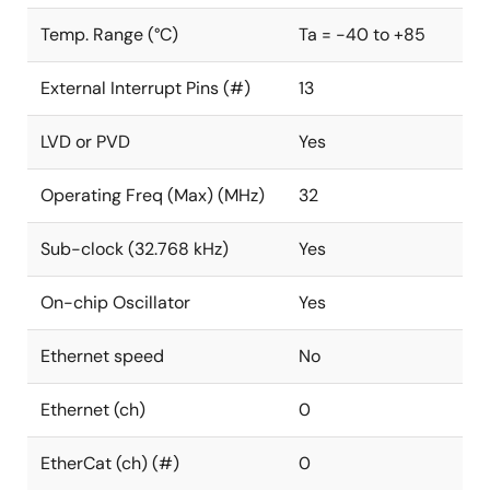
Temp. Range (°C)
Ta = -40 to +85
External Interrupt Pins (#)
13
LVD or PVD
Yes
Operating Freq (Max) (MHz)
32
Sub-clock (32.768 kHz)
Yes
On-chip Oscillator
Yes
Ethernet speed
No
Ethernet (ch)
0
EtherCat (ch) (#)
0