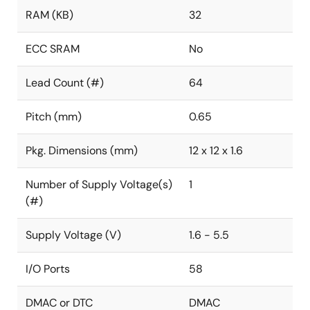
RAM (KB)
32
ECC SRAM
No
Lead Count (#)
64
Pitch (mm)
0.65
Pkg. Dimensions (mm)
12 x 12 x 1.6
Number of Supply Voltage(s)
1
(#)
Supply Voltage (V)
1.6 - 5.5
I/O Ports
58
DMAC or DTC
DMAC