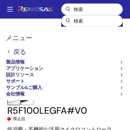
メ
イ
A
ン
Main
コ
全製品リスト
マイクロコントローラとマイクロプロセッサ
navigation
ン
RL78 低消費電力 8 & 16ビットMCU
RL78/G13
R5F100LEGFA#V0
パ
メニュー
テ
ン
ン
戻る
ツ
く
に
製品情報
ず
移
アプリケーション
動
設計リソース
サポート
サンプル&ご購入
会社情報
R5F100LEGFA#V0
廃止品
低消費・高機能な汎用マイクロコントローラ