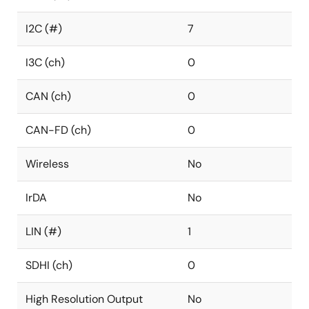
I2C (#)
7
I3C (ch)
0
CAN (ch)
0
CAN-FD (ch)
0
Wireless
No
IrDA
No
LIN (#)
1
SDHI (ch)
0
High Resolution Output
No