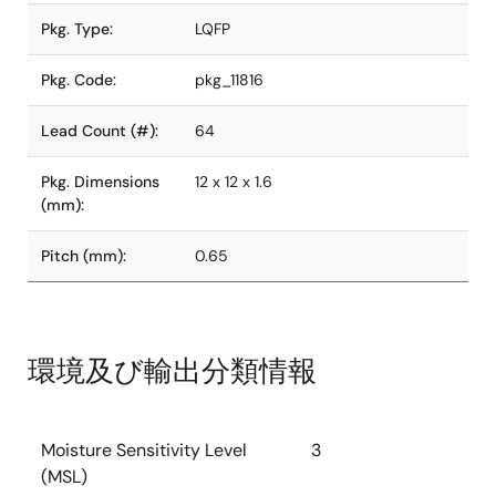
Pkg. Type:
LQFP
Pkg. Code:
pkg_11816
Lead Count (#):
64
Pkg. Dimensions
12 x 12 x 1.6
(mm):
Pitch (mm):
0.65
環境及び輸出分類情報
Moisture Sensitivity Level
3
(MSL)