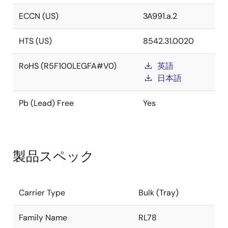
ECCN (US)
3A991.a.2
HTS (US)
8542.31.0020
RoHS (R5F100LEGFA#V0)
英語
日本語
Pb (Lead) Free
Yes
製品スペック
Carrier Type
Bulk (Tray)
Family Name
RL78