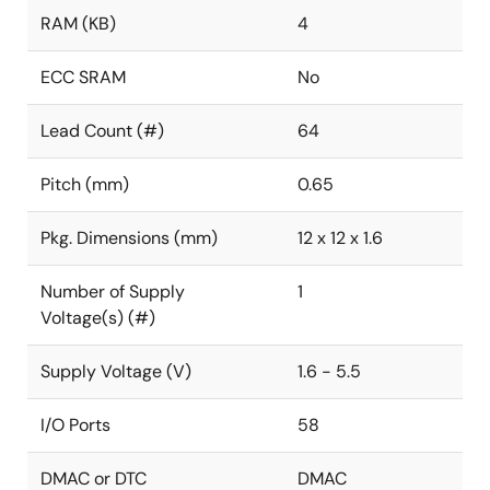
RAM (KB)
4
ECC SRAM
No
Lead Count (#)
64
Pitch (mm)
0.65
Pkg. Dimensions (mm)
12 x 12 x 1.6
Number of Supply
1
Voltage(s) (#)
Supply Voltage (V)
1.6 - 5.5
I/O Ports
58
DMAC or DTC
DMAC