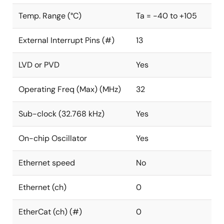
Temp. Range (°C)
Ta = -40 to +105
External Interrupt Pins (#)
13
LVD or PVD
Yes
Operating Freq (Max) (MHz)
32
Sub-clock (32.768 kHz)
Yes
On-chip Oscillator
Yes
Ethernet speed
No
Ethernet (ch)
0
EtherCat (ch) (#)
0