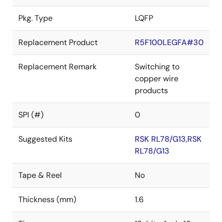
Pkg. Type
LQFP
Replacement Product
R5F100LEGFA#30
Replacement Remark
Switching to
copper wire
products
SPI (#)
0
Suggested Kits
RSK RL78/G13,RSK
RL78/G13
Tape & Reel
No
Thickness (mm)
1.6