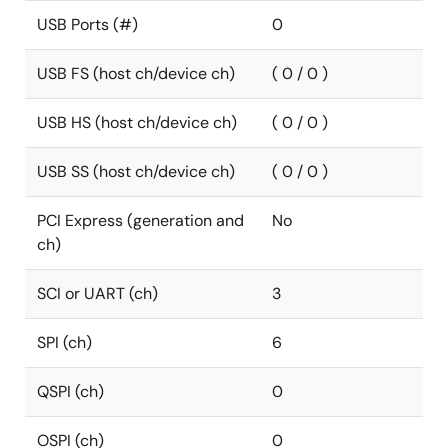
USB Ports (#)
0
USB FS (host ch/device ch)
( 0 / 0 )
USB HS (host ch/device ch)
( 0 / 0 )
USB SS (host ch/device ch)
( 0 / 0 )
PCI Express (generation and
No
ch)
SCI or UART (ch)
3
SPI (ch)
6
QSPI (ch)
0
OSPI (ch)
0