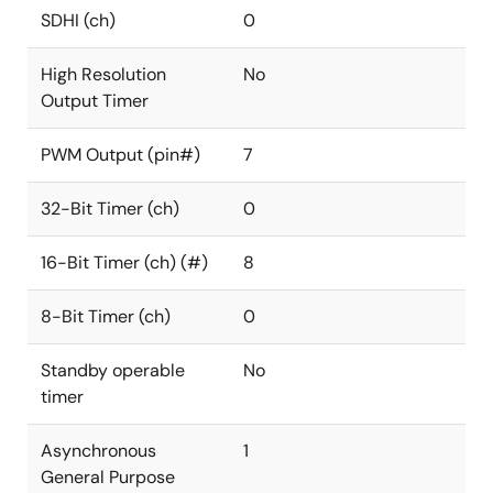
SDHI (ch)
0
High Resolution
No
Output Timer
PWM Output (pin#)
7
32-Bit Timer (ch)
0
16-Bit Timer (ch) (#)
8
8-Bit Timer (ch)
0
Standby operable
No
timer
Asynchronous
1
General Purpose