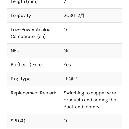
Length (mm)
7
Longevity
2036 12月
Low-Power Analog
0
Comparator (ch)
NPU
No
Pb (Lead) Free
Yes
Pkg. Type
LFQFP
Replacement Remark
Switching to copper wire
products and adding the
Back end factory
SPI (#)
0