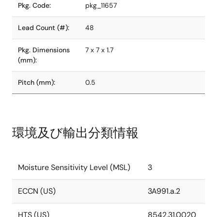
Pkg. Code:
pkg_11657
Lead Count (#):
48
Pkg. Dimensions
7 x 7 x 1.7
(mm):
Pitch (mm):
0.5
環境及び輸出分類情報
Moisture Sensitivity Level (MSL)
3
ECCN (US)
3A991.a.2
HTS (US)
8542.31.0020