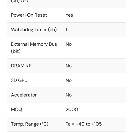
(ch) (#)
Power-On Reset
Yes
Watchdog Timer (ch)
1
External Memory Bus
No
(bit)
DRAM I/F
No
3D GPU
No
Accelerator
No
MOQ
2000
Temp. Range (°C)
Ta = -40 to +105