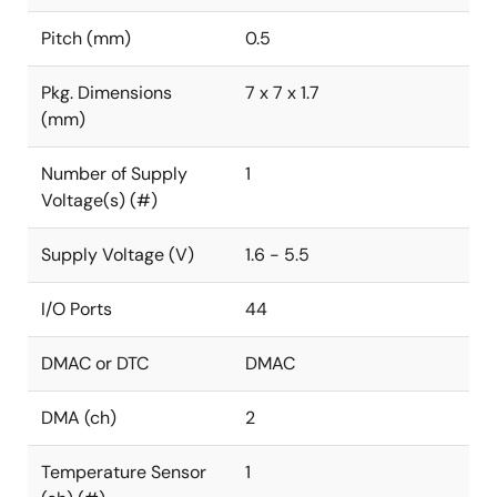
Pitch (mm)
0.5
Pkg. Dimensions
7 x 7 x 1.7
(mm)
Number of Supply
1
Voltage(s) (#)
Supply Voltage (V)
1.6 - 5.5
I/O Ports
44
DMAC or DTC
DMAC
DMA (ch)
2
Temperature Sensor
1