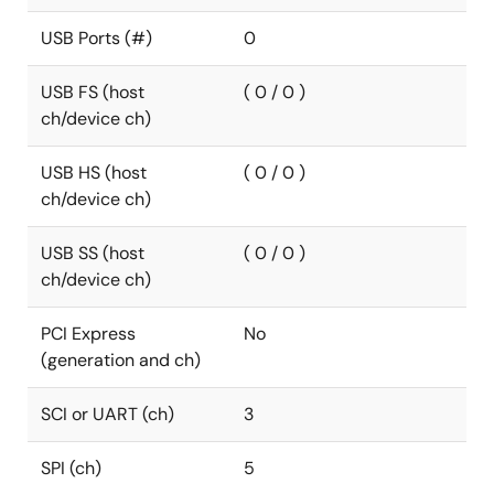
USB Ports (#)
0
USB FS (host
( 0 / 0 )
ch/device ch)
USB HS (host
( 0 / 0 )
ch/device ch)
USB SS (host
( 0 / 0 )
ch/device ch)
PCI Express
No
(generation and ch)
SCI or UART (ch)
3
SPI (ch)
5