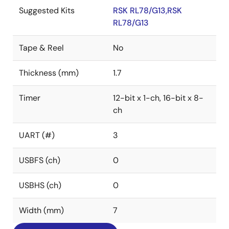
Suggested Kits
RSK RL78/G13,RSK
RL78/G13
Tape & Reel
No
Thickness (mm)
1.7
Timer
12-bit x 1-ch, 16-bit x 8-
ch
UART (#)
3
USBFS (ch)
0
USBHS (ch)
0
Width (mm)
7