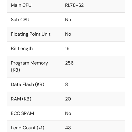
Main CPU
RL78-S2
Sub CPU
No
Floating Point Unit
No
Bit Length
16
Program Memory
256
(KB)
Data Flash (KB)
8
RAM (KB)
20
ECC SRAM
No
Lead Count (#)
48