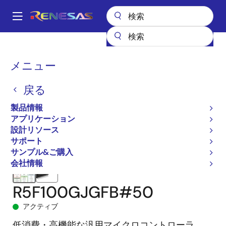
メ
イ
A
ン
Main
コ
全製品リスト
マイクロコントローラとマイクロプロセッサ
navigation
ン
RL78 低消費電力 8 & 16ビットMCU
RL78/G13
R5F100GJGFB#50
パ
メニュー
テ
ン
ン
戻る
ツ
く
に
製品情報
ず
移
アプリケーション
動
設計リソース
サポート
サンプル&ご購入
会社情報
R5F100GJGFB#50
アクティブ
低消費・高機能な汎用マイクロコントローラ