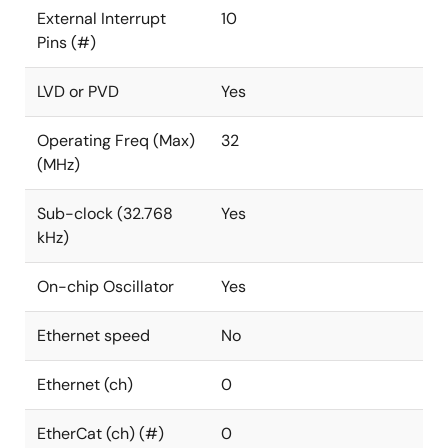
External Interrupt
10
Pins (#)
LVD or PVD
Yes
Operating Freq (Max)
32
(MHz)
Sub-clock (32.768
Yes
kHz)
On-chip Oscillator
Yes
Ethernet speed
No
Ethernet (ch)
0
EtherCat (ch) (#)
0