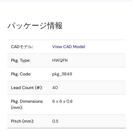
パッケージ情報
CADモデル:
View CAD Model
Pkg. Type:
HWQFN
Pkg. Code:
pkg_11849
Lead Count (#):
40
Pkg. Dimensions
6 x 6 x 0.8
(mm):
Pitch (mm):
0.5