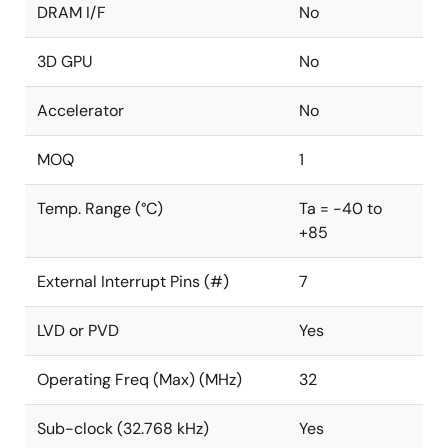
DRAM I/F
No
3D GPU
No
Accelerator
No
MOQ
1
Temp. Range (°C)
Ta = -40 to
+85
External Interrupt Pins (#)
7
LVD or PVD
Yes
Operating Freq (Max) (MHz)
32
Sub-clock (32.768 kHz)
Yes