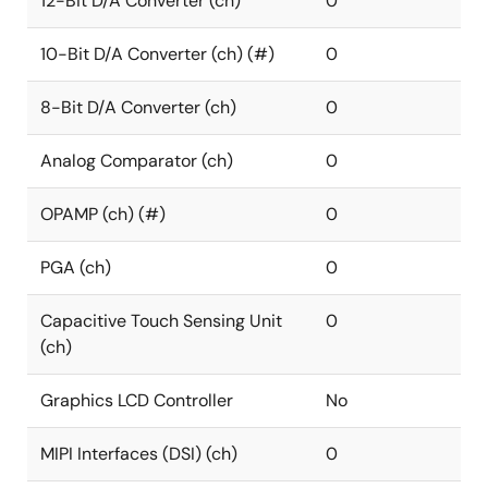
12-Bit D/A Converter (ch)
0
10-Bit D/A Converter (ch) (#)
0
8-Bit D/A Converter (ch)
0
Analog Comparator (ch)
0
OPAMP (ch) (#)
0
PGA (ch)
0
Capacitive Touch Sensing Unit
0
(ch)
Graphics LCD Controller
No
MIPI Interfaces (DSI) (ch)
0