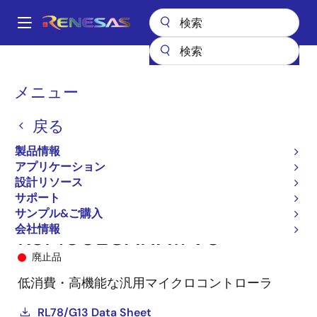
メ
イ
A
ン
Main
コ
全製品リスト
マイクロコントローラとマイクロプロセッサ
navigation
ン
RL78 低消費電力 8 & 16ビットMCU
RL78/G13
R5F100ECANA#V0
パ
メニュー
テ
ン
ン
戻る
ツ
く
に
製品情報
ず
移
アプリケーション
動
設計リソース
サポート
サンプル&ご購入
会社情報
R5F100ECANA#V0
廃止品
低消費・高機能な汎用マイクロコントローラ
RL78/G13 Data Sheet