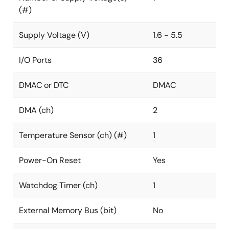
(#)
Supply Voltage (V)
1.6 - 5.5
I/O Ports
36
DMAC or DTC
DMAC
DMA (ch)
2
Temperature Sensor (ch) (#)
1
Power-On Reset
Yes
Watchdog Timer (ch)
1
External Memory Bus (bit)
No