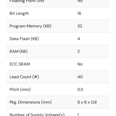
Floating Point Unit
No
Bit Length
16
Program Memory (KB)
32
Data Flash (KB)
4
RAM (KB)
2
ECC SRAM
No
Lead Count (#)
40
Pitch (mm)
0.5
Pkg. Dimensions (mm)
6 x 6 x 0.8
Number of Supply Voltage(s)
1