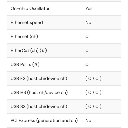
On-chip Oscillator
Yes
Ethernet speed
No
Ethernet (ch)
0
EtherCat (ch) (#)
0
USB Ports (#)
0
USB FS (host ch/device ch)
( 0 / 0 )
USB HS (host ch/device ch)
( 0 / 0 )
USB SS (host ch/device ch)
( 0 / 0 )
PCI Express (generation and ch)
No