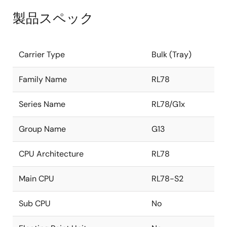
製品スペック
Carrier Type
Bulk (Tray)
Family Name
RL78
Series Name
RL78/G1x
Group Name
G13
CPU Architecture
RL78
Main CPU
RL78-S2
Sub CPU
No