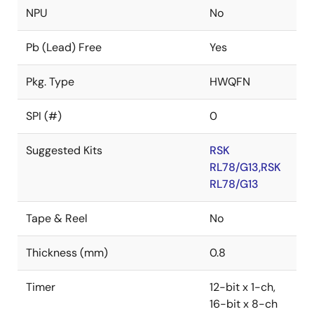
NPU
No
Pb (Lead) Free
Yes
Pkg. Type
HWQFN
SPI (#)
0
Suggested Kits
RSK
RL78/G13,RSK
RL78/G13
Tape & Reel
No
Thickness (mm)
0.8
Timer
12-bit x 1-ch,
16-bit x 8-ch