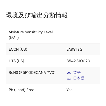
環境及び輸出分類情報
Moisture Sensitivity Level
(MSL)
ECCN (US)
3A991.a.2
HTS (US)
8542.31.0020
RoHS (R5F100ECANA#V0)
英語
日本語
Pb (Lead) Free
Yes