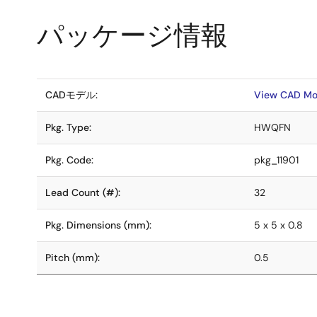
パッケージ情報
CADモデル:
View CAD Mo
Pkg. Type:
HWQFN
Pkg. Code:
pkg_11901
Lead Count (#):
32
Pkg. Dimensions (mm):
5 x 5 x 0.8
Pitch (mm):
0.5