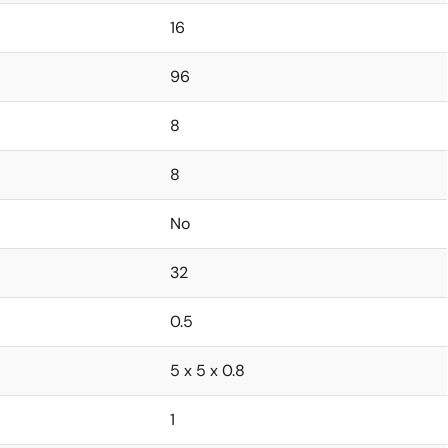
16
96
8
8
No
32
0.5
5 x 5 x 0.8
1