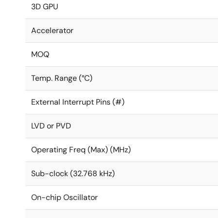
3D GPU
Accelerator
MOQ
Temp. Range (°C)
External Interrupt Pins (#)
LVD or PVD
Operating Freq (Max) (MHz)
Sub-clock (32.768 kHz)
On-chip Oscillator