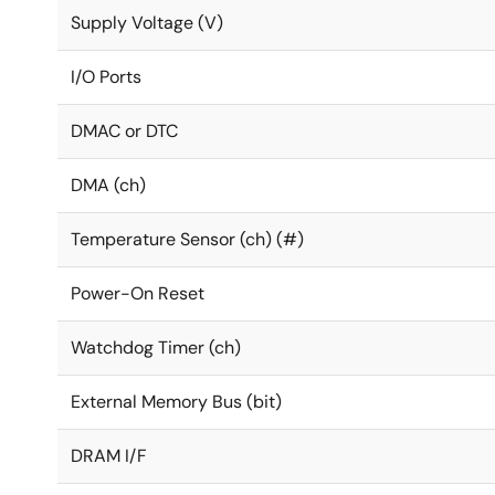
Supply Voltage (V)
I/O Ports
DMAC or DTC
DMA (ch)
Temperature Sensor (ch) (#)
Power-On Reset
Watchdog Timer (ch)
External Memory Bus (bit)
DRAM I/F