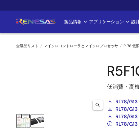
メ
イ
ン
製品情報
アプリケーション
設
Main
コ
ン
navigation
テ
全製品リスト
マイクロコントローラとマイクロプロセッサ
RL78 低
ン
ツ
パ
に
R5F
ン
移
動
く
低消費・高
ず
RL78/G13
RL78/
RL78/G
RL78/G