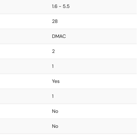
1.6 - 5.5
28
DMAC
2
1
Yes
1
No
No