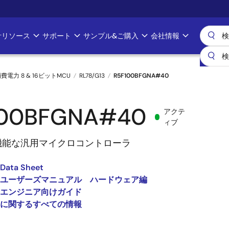
計リソース
サポート
サンプル&ご購入
会社情報
消費電力 8 & 16ビットMCU
RL78/G13
R5F100BFGNA#40
100BFGNA#40
アクテ
ィブ
機能な汎用マイクロコントローラ
 Data Sheet
G13 ユーザーズマニュアル ハードウェア編
13 エンジニア向けガイド
13 に関するすべての情報