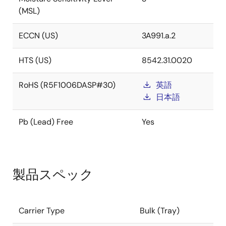
(MSL)
ECCN (US)
3A991.a.2
HTS (US)
8542.31.0020
RoHS (R5F1006DASP#30)
英語
日本語
Pb (Lead) Free
Yes
製品スペック
Carrier Type
Bulk (Tray)