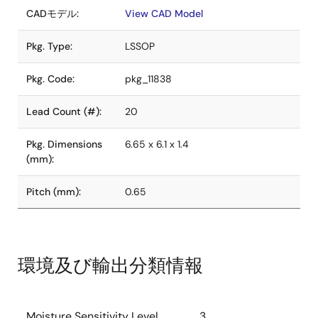
CADモデル:
View CAD Model
Pkg. Type:
LSSOP
Pkg. Code:
pkg_11838
Lead Count (#):
20
Pkg. Dimensions
6.65 x 6.1 x 1.4
(mm):
Pitch (mm):
0.65
環境及び輸出分類情報
Moisture Sensitivity Level
3