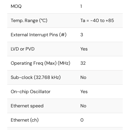
MOQ
1
Temp. Range (°C)
Ta = -40 to +85
External Interrupt Pins (#)
3
LVD or PVD
Yes
Operating Freq (Max) (MHz)
32
Sub-clock (32.768 kHz)
No
On-chip Oscillator
Yes
Ethernet speed
No
Ethernet (ch)
0