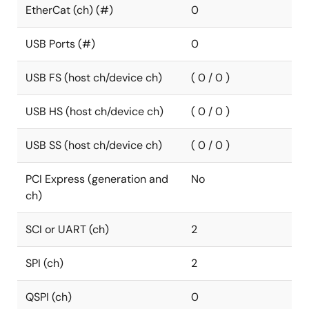
EtherCat (ch) (#)
0
USB Ports (#)
0
USB FS (host ch/device ch)
( 0 / 0 )
USB HS (host ch/device ch)
( 0 / 0 )
USB SS (host ch/device ch)
( 0 / 0 )
PCI Express (generation and
No
ch)
SCI or UART (ch)
2
SPI (ch)
2
QSPI (ch)
0