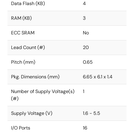
Data Flash (KB)
4
RAM (KB)
3
ECC SRAM
No
Lead Count (#)
20
Pitch (mm)
0.65
Pkg. Dimensions (mm)
6.65 x 6.1 x 1.4
Number of Supply Voltage(s)
1
(#)
Supply Voltage (V)
1.6 - 5.5
I/O Ports
16