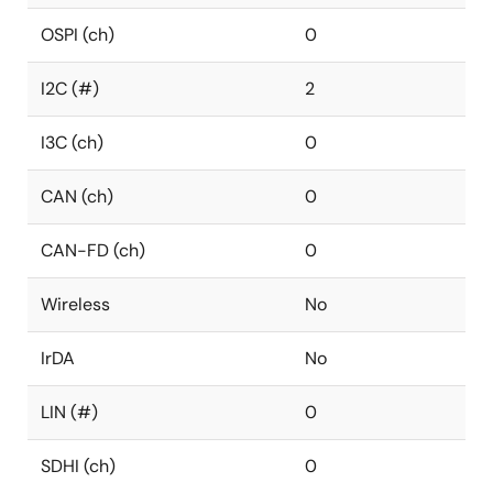
OSPI (ch)
0
I2C (#)
2
I3C (ch)
0
CAN (ch)
0
CAN-FD (ch)
0
Wireless
No
IrDA
No
LIN (#)
0
SDHI (ch)
0