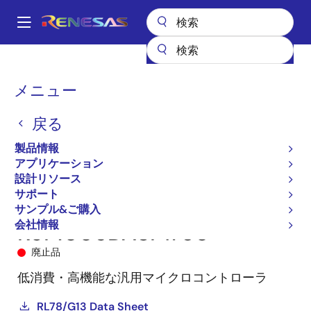
メ
イ
A
ン
Main
コ
全製品リスト
マイクロコントローラとマイクロプロセッサ
navigation
ン
RL78 低消費電力 8 & 16ビットMCU
RL78/G13
R5F1006DASP#30
パ
メニュー
テ
ン
ン
戻る
ツ
く
に
製品情報
ず
移
アプリケーション
動
設計リソース
サポート
サンプル&ご購入
会社情報
R5F1006DASP#30
廃止品
低消費・高機能な汎用マイクロコントローラ
RL78/G13 Data Sheet