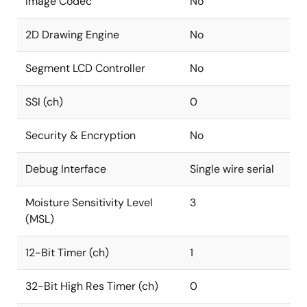
Image Codec
No
2D Drawing Engine
No
Segment LCD Controller
No
SSI (ch)
0
Security & Encryption
No
Debug Interface
Single wire serial
Moisture Sensitivity Level
3
(MSL)
12-Bit Timer (ch)
1
32-Bit High Res Timer (ch)
0