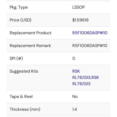
Pkg. Type
LSSOP
Price (USD)
$1.59619
Replacement Product
R5F1006DASP#10
Replacement Remark
R5F1006DASP#10
SPI (#)
0
Suggested Kits
RSK
RL78/G13,RSK
RL78/G13
Tape & Reel
No
Thickness (mm)
1.4