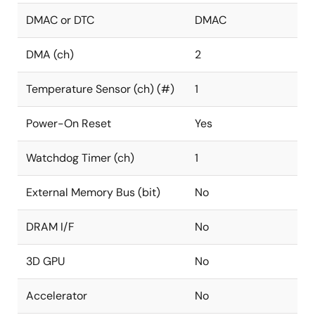
DMAC or DTC
DMAC
DMA (ch)
2
Temperature Sensor (ch) (#)
1
Power-On Reset
Yes
Watchdog Timer (ch)
1
External Memory Bus (bit)
No
DRAM I/F
No
3D GPU
No
Accelerator
No