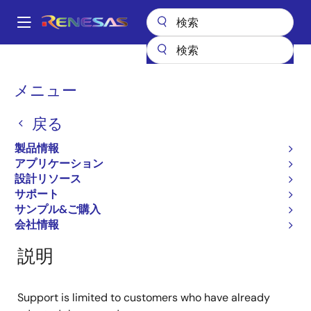
メ
イ
A
ン
Main
コ
全製品リスト
General Parts
RJU65E07DWS
navigation
ン
パ
メニュー
RJU65E07DWS
テ
ン
ン
戻る
廃止品
ツ
く
に
Fast Recovery Diodes
ず
製品情報
移
アプリケーション
動
設計リソース
サポート
概要
製品選択
ドキュメント
サポート
サンプル&ご購入
会社情報
説明
Support is limited to customers who have already