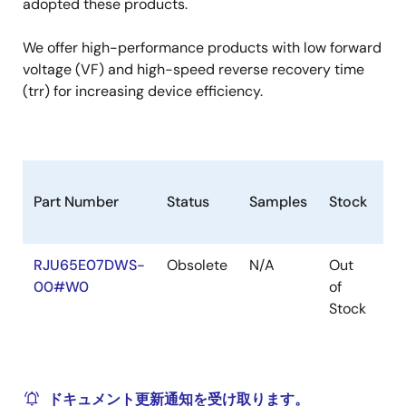
adopted these products.
We offer high-performance products with low forward
voltage (VF) and high-speed reverse recovery time
(trr) for increasing device efficiency.
Part Number
Status
Samples
Stock
R
RJU65E07DWS-
Obsolete
N/A
Out
Ro
00#W0
of
Ro
Stock
ドキュメント更新通知を受け取ります。