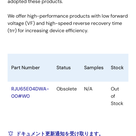
adopted these products.
We offer high-performance products with low forward
voltage (VF) and high-speed reverse recovery time
(trr) for increasing device efficiency.
Part Number
Status
Samples
Stock
R
RJU65E04DWA-
Obsolete
N/A
Out
R
00#W0
of
R
Stock
ドキュメント更新通知を受け取ります。