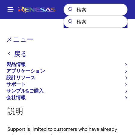
メ
イ
A
ン
Main
コ
全製品リスト
General Parts
RJU65E04DWA
navigation
ン
パ
メニュー
RJU65E04DWA
テ
ン
ン
戻る
廃止品
ツ
く
に
Fast Recovery Diodes
ず
製品情報
移
アプリケーション
動
設計リソース
サポート
概要
製品選択
ドキュメント
サポート
サンプル&ご購入
会社情報
説明
Support is limited to customers who have already