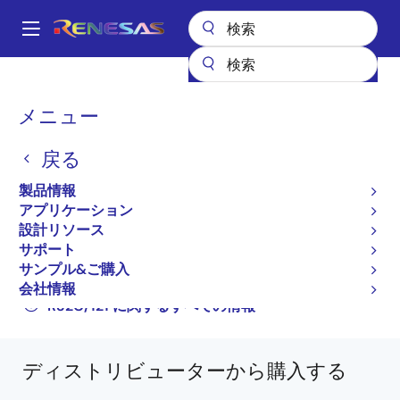
メ
イ
A
ン
Main
コ
全製品リスト
マイクロコントローラとマイクロプロセッサ
navigation
ン
その他のMCUとMPU
M16C ファミリマイコン (R32C/M32C/M16C)
パ
メニュー
テ
R32C/121
R5F64216LFB
ン
ン
戻る
R5F64216LFB
ツ
く
に
製品情報
ず
新規採用非推奨品
移
アプリケーション
動
32 ビットマイクロコンピュータ（新規採用非推
設計リソース
奨品）
サポート
サンプル&ご購入
R32C/121グループ データシート
会社情報
R32C/121 に関するすべての情報
ディストリビューターから購入する