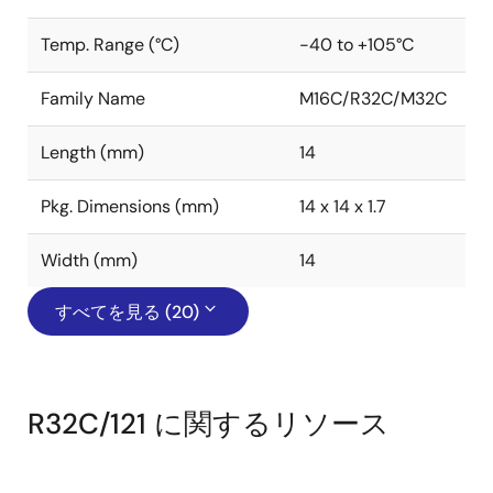
Temp. Range (°C)
-40 to +105°C
Family Name
M16C/R32C/M32C
Length (mm)
14
Pkg. Dimensions (mm)
14 x 14 x 1.7
Width (mm)
14
すべてを見る (20)
R32C/121 に関するリソース