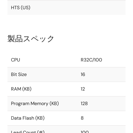
HTS (US)
製品スペック
CPU
R32C/100
Bit Size
16
RAM (KB)
12
Program Memory (KB)
128
Data Flash (KB)
8
Lead Count (#)
100