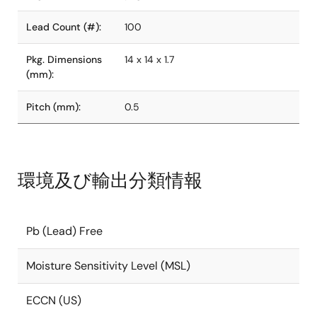
Lead Count (#):
100
Pkg. Dimensions
14 x 14 x 1.7
(mm):
Pitch (mm):
0.5
環境及び輸出分類情報
Pb (Lead) Free
Moisture Sensitivity Level (MSL)
ECCN (US)