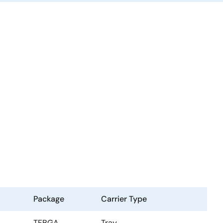
Package
Carrier Type
TFBGA
Tray