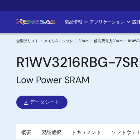
メ
イ
ン
製品情報
アプリケーション
設
Main
コ
ン
navigation
テ
全製品リスト
メモリ&ロジック
SRAM
低消費電力SRAM
R1WV3
ン
パ
ツ
R1WV3216RBG-7SR
に
ン
移
Low Power SRAM
く
動
ず
データシート
概要
製品選択
ドキュメント
ソフトウェ