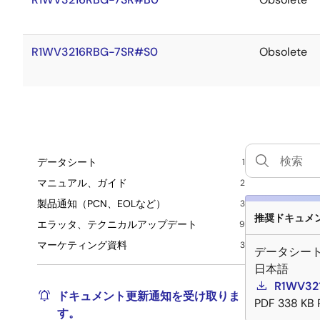
R1WV3216RBG-7SR#S0
Obsolete
データシート
1
マニュアル、ガイド
2
製品通知（PCN、EOLなど）
3
推奨ドキュメント
エラッタ、テクニカルアップデート
9
マーケティング資料
3
データシー
日本語
R1WV
ドキュメント更新通知を受け取りま
PDF
338 KB
す。