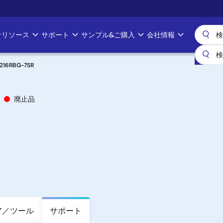
計リソース
サポート
サンプル&ご購入
会社情報
216RBG-7SR
廃止品
ア／ツール
サポート