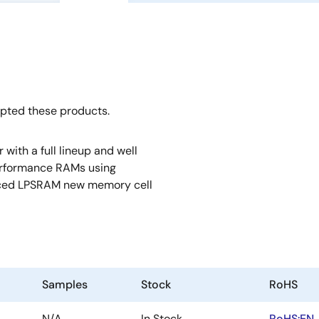
opted these products.
ith a full lineup and well
erformance RAMs using
anced LPSRAM new memory cell
Samples
Stock
RoHS
N/A
In Stock
RoHS:EN