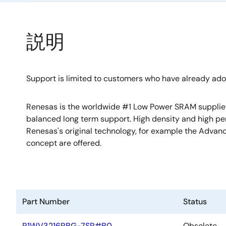
説明
Support is limited to customers who have already ad
Renesas is the worldwide #1 Low Power SRAM supplier w
balanced long term support. High density and high p
Renesas's original technology, for example the Adv
concept are offered.
Part Number
Status
R1WV3216RBG-7SR#B0
Obsolete