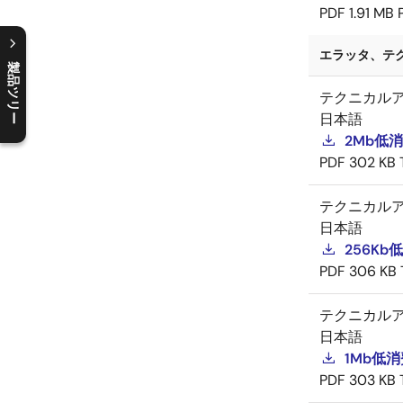
PDF
1.91 MB
エラッタ、テク
製品ツリー
テクニカル
C
l
o
s
e
p
r
o
d
u
c
t
t
r
e
e
m
e
n
O
p
e
n
p
r
o
d
u
c
t
t
r
e
e
m
e
n
日本語
2Mb低消
PDF
302 KB
テクニカル
日本語
256Kb
PDF
306 KB
テクニカル
日本語
1Mb低消
PDF
303 KB