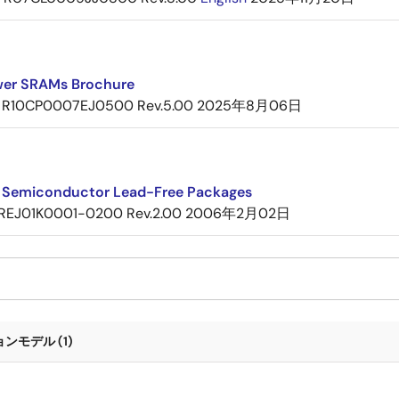
er SRAMs Brochure
R10CP0007EJ0500 Rev.5.00
2025年8月06日
 Semiconductor Lead-Free Packages
REJ01K0001-0200 Rev.2.00
2006年2月02日
ンモデル (1)