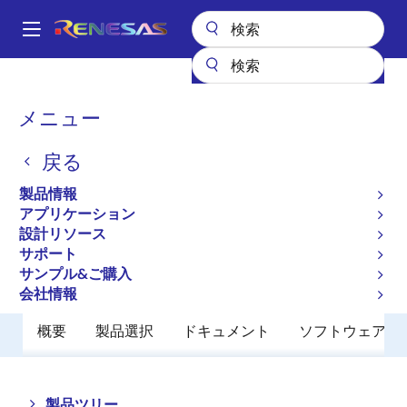
メ
イ
A
ン
Main
コ
全製品リスト
メモリ&ロジック
SRAM
低消費電力SRAM
navigation
ン
R1LV0416DSB-5SI
パ
メニュー
テ
ン
R1LV0416DSB-5SI
ン
戻る
ツ
く
廃止品
に
ず
製品情報
Low Power SRAM
移
アプリケーション
動
設計リソース
サポート
データシート
サンプル&ご購入
会社情報
概要
製品選択
ドキュメント
ソフトウェア／
Close
Open
製品ツリー