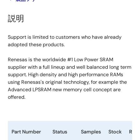
product
product
tree
tree
説明
menu
menu
Support is limited to customers who have already
adopted these products.
Renesas is the worldwide #1 Low Power SRAM
supplier with a full lineup and well balanced long term
support. High density and high performance RAMs
using Renesas's original technology, for example the
Advanced LPSRAM new memory cell concept are
offered.
Part Number
Status
Samples
Stock
RoH