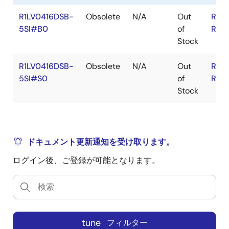
R1LV0416DSB-
Obsolete
N/A
Out
RoH
5SI#B0
of
RoH
Stock
R1LV0416DSB-
Obsolete
N/A
Out
RoH
5SI#S0
of
RoH
Stock
ドキュメント更新通知を受け取ります。
ログイン後、ご登録が可能となります。
tune
フィルター