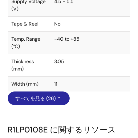
Supply Voltage
4.5 - 5.5
(V)
Tape & Reel
No
Temp. Range
-40 to +85
(°C)
Thickness
3.05
(mm)
Width (mm)
11
すべてを見る (26)
R1LP0108E に関するリソース