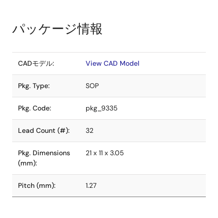
パッケージ情報
CADモデル:
View CAD Model
Pkg. Type:
SOP
Pkg. Code:
pkg_9335
Lead Count (#):
32
Pkg. Dimensions
21 x 11 x 3.05
(mm):
Pitch (mm):
1.27