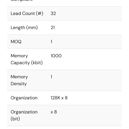
Lead Count (#)
32
Length (mm)
21
MOQ
1
Memory
1000
Capacity (kbit)
Memory
1
Density
Organization
128K x 8
Organization
x 8
(bit)