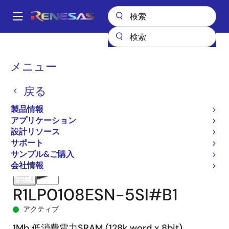
メ
イ
A
ン
Main
コ
全製品リスト
メモリ&ロジック
SRAM
低消費電力SRAM
navigation
ン
R1LP0108E
R1LP0108ESN-5SI#B1
パ
メニュー
テ
ン
ン
戻る
ツ
く
に
製品情報
ず
移
アプリケーション
動
設計リソース
サポート
サンプル&ご購入
会社情報
R1LP0108ESN-5SI#B1
アクティブ
1Mb 低消費電力SRAM (128k word x 8bit)