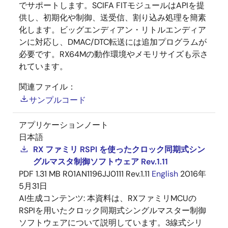
でサポートします。SCIFA FITモジュールはAPIを提
供し、初期化や制御、送受信、割り込み処理を簡素
化します。ビッグエンディアン・リトルエンディア
ンに対応し、DMAC/DTC転送には追加プログラムが
必要です。RX64Mの動作環境やメモリサイズも示さ
れています。
関連ファイル：
サンプルコード
アプリケーションノート
日本語
RX ファミリ RSPI を使ったクロック同期式シン
グルマスタ制御ソフトウェア Rev.1.11
PDF
1.31 MB
R01AN1196JJ0111 Rev.1.11
English
2016年
5月31日
AI生成コンテンツ:
本資料は、RXファミリMCUの
RSPIを用いたクロック同期式シングルマスター制御
ソフトウェアについて説明しています。3線式シリ