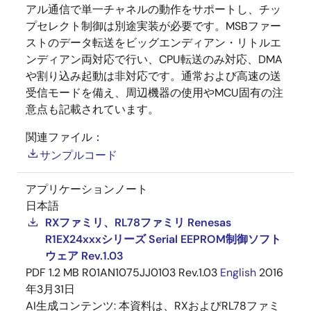
アル通信で単一チャネルの動作をサポートし、チッ
プセレクト制御は別途実装が必要です。MSBファー
ストのデータ転送をビッグエンディアン・リトルエ
ンディアン両対応で行い、CPU転送のみ対応、DMA
や割り込み起動は非対応です。通常および高速の送
受信モードを備え、周辺機器の使用やMCU固有の注
意点も記載されています。
関連ファイル：
サンプルコード
アプリケーションノート
日本語
RXファミリ、RL78ファミリ Renesas
R1EX24xxxシリーズ Serial EEPROM制御ソフト
ウェア Rev.1.03
PDF
1.2 MB
R01AN1075JJ0103 Rev.1.03
English
2016
年3月31日
AI生成コンテンツ:
本資料は、RXおよびRL78ファミ