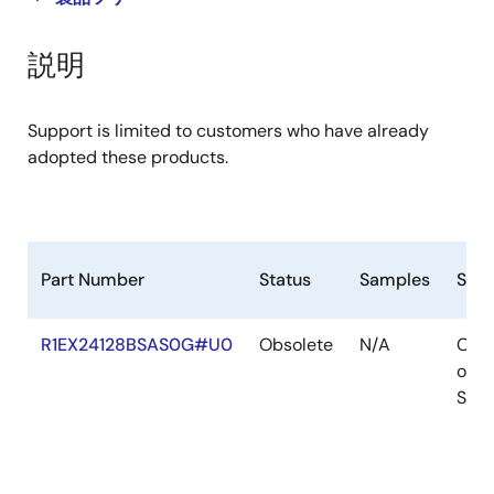
product
product
tree
tree
説明
menu
menu
Support is limited to customers who have already
adopted these products.
Part Number
Status
Samples
Stoc
R1EX24128BSAS0G#U0
Obsolete
N/A
Out
of
Stoc