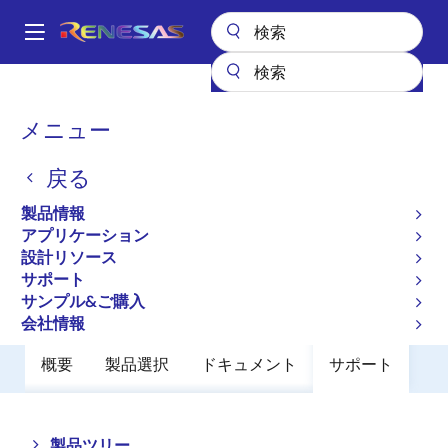
メ
イ
A
ン
Main
コ
全製品リスト
メモリ&ロジック
不揮発性メモリ
EEPROM & PROM
navigation
ン
R1EX24128BSAS0G
パ
メニュー
テ
ン
R1EX24128BSAS0G
ン
戻る
ツ
く
廃止品
に
ず
製品情報
EEPROM
移
アプリケーション
動
設計リソース
サポート
データシート
サンプル&ご購入
会社情報
概要
製品選択
ドキュメント
サポート
Close
Open
製品ツリー