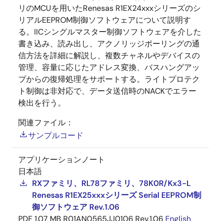
リのMCUを用いたRenesas R1EX24xxxシリーズのシ
リアルEEPROM制御ソフトウェアについて説明す
る。IICシングルマスター制御ソフトウェアを介した
書き込み、読み出し、アクノリッジポーリングの通
信方法を詳細に解説し、複数チャネルやデバイスの
管理、容量に応じたアドレス変換、バスハングアッ
プからの復帰処理をサポートする。ライトプロテク
ト制御は非対応で、データ送信時のNACKでエラー
検出を行う。
関連ファイル：
サンプルコード
アプリケーションノート
日本語
RXファミリ、RL78ファミリ、78K0R/Kx3-L
Renesas R1EX25xxxシリーズ Serial EEPROM制
御ソフトウェア Rev.1.06
PDF
1.07 MB
R01AN0565JJ0106 Rev.1.06
English