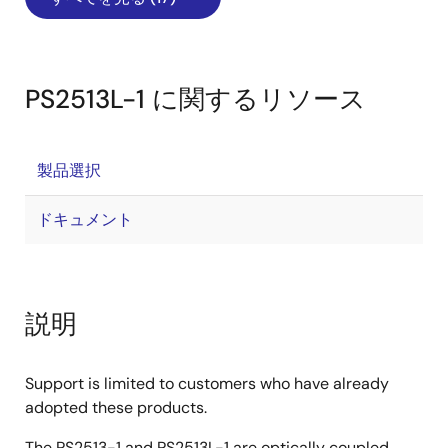
PS2513L-1 に関するリソース
製品選択
ドキュメント
説明
Support is limited to customers who have already
adopted these products.
The PS2513-1 and PS2513L-1 are optically coupled