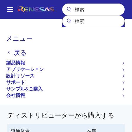
メ
イ
A
ン
Main
コ
全製品リスト
インタフェース
フォトカプラ（オプトカプラ）
navigation
ン
トランジスタ出力フォトカプラ／オプトカプラ
PS2513L-1
パ
メニュー
テ
PS2513L-1-F3-A
ン
ン
戻る
PS2513L-1-F3-A
ツ
く
に
製品情報
ず
新規採用非推奨品
移
アプリケーション
動
DC Input Single
設計リソース
サポート
PS2513-1, PS2513L-1 Data sheet
サンプル&ご購入
PS2513L-1 に関するすべての情報
会社情報
ディストリビューターから購入する
流通業者
在庫