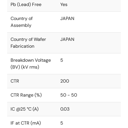
Pb (Lead) Free
Yes
Country of
JAPAN
Assembly
Country of Wafer
JAPAN
Fabrication
Breakdown Voltage
5
(BV) (kV rms)
CTR
200
CTR Range (%)
50 - 50
IC @25 °C (A)
0.03
IF at CTR (mA)
5