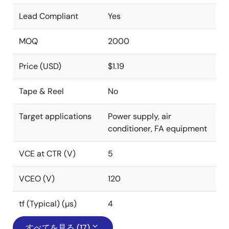
Lead Compliant
Yes
MOQ
2000
Price (USD)
$1.19
Tape & Reel
No
Target applications
Power supply, air
conditioner, FA equipment
VCE at CTR (V)
5
VCEO (V)
120
tf (Typical) (µs)
4
すべてを見る (17)