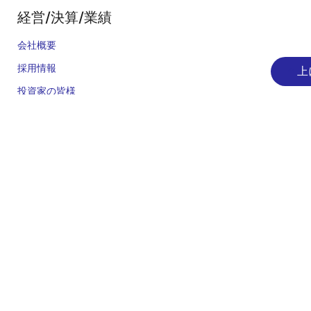
経営/決算/業績
会社概要
採用情報
上
投資家の皆様
ニュースルーム
サステナビリティ
お問合せ
ブログ
ビデオ
人気のツール
統合開発環境 e² studio
統合開発環境 CS+