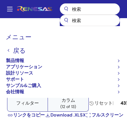
メ
イ
A
ン
Main
コ
全製品リスト
パワー & パワーマネジメント
ソリッドステート照明
navigation
ン
プロダクトセレクタ: ソリッドステート照明
パ
メニュー
テ
ン
プロダクトセレクタ: ソリ
ン
戻る
ツ
く
ッドステート照明
に
ず
製品情報
移
アプリケーション
動
設計リソース
サポート
Close
Open
製品ツリー
サンプル&ご購入
product
product
会社情報
tree
tree
カラム
menu
menu
フィルター
リセット
43
(12 of 13)
リンクをコピー
Download .XLSX
フルスクリーン