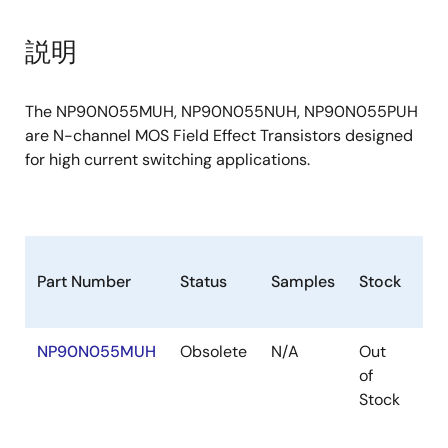
説明
The NP90N055MUH, NP90N055NUH, NP90N055PUH
are N-channel MOS Field Effect Transistors designed
for high current switching applications.
Part Number
Status
Samples
Stock
Ro
NP90N055MUH
Obsolete
N/A
Out
Ro
of
Ro
Stock