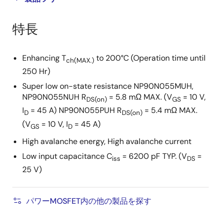
product
product
tree
tree
特長
menu
menu
Enhancing T
to 200°C (Operation time until
ch(MAX.)
250 Hr)
Super low on-state resistance NP90N055MUH,
NP90N055NUH R
= 5.8 mΩ MAX. (V
= 10 V,
DS(on)
GS
I
= 45 A) NP90N055PUH R
= 5.4 mΩ MAX.
D
DS(on)
(V
= 10 V, I
= 45 A)
GS
D
High avalanche energy, High avalanche current
Low input capacitance C
= 6200 pF TYP. (V
=
iss
DS
25 V)
パワーMOSFET内の他の製品を探す