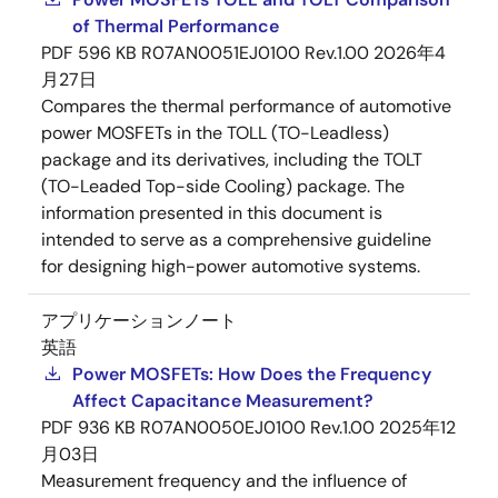
of Thermal Performance
PDF
596 KB
R07AN0051EJ0100 Rev.1.00
2026年4
月27日
Compares the thermal performance of automotive
power MOSFETs in the TOLL (TO-Leadless)
package and its derivatives, including the TOLT
(TO-Leaded Top-side Cooling) package. The
information presented in this document is
intended to serve as a comprehensive guideline
for designing high-power automotive systems.
アプリケーションノート
英語
Power MOSFETs: How Does the Frequency
Affect Capacitance Measurement?
PDF
936 KB
R07AN0050EJ0100 Rev.1.00
2025年12
月03日
Measurement frequency and the influence of