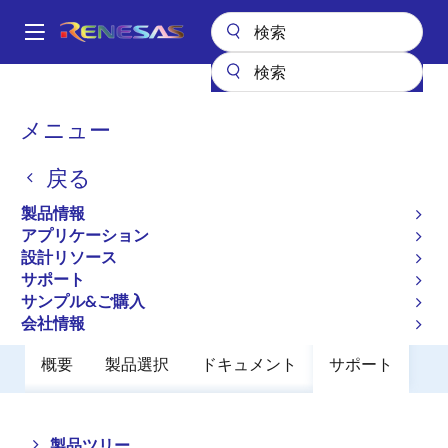
メ
イ
A
ン
Main
コ
全製品リスト
パワーディスクリート
パワーMOSFET
navigation
ン
NP90N055MUH
パ
メニュー
テ
ン
NP90N055MUH
ン
戻る
ツ
く
廃止品
に
ず
製品情報
Switching N-channel Power MOSFET
移
アプリケーション
動
設計リソース
サポート
データシート
サンプル&ご購入
会社情報
概要
製品選択
ドキュメント
サポート
Close
Open
製品ツリー