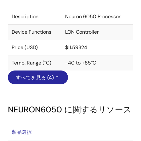
Description
Neuron 6050 Processor
Device Functions
LON Controller
Price (USD)
$11.59324
Temp. Range (°C)
-40 to +85°C
すべてを見る (4)
NEURON6050 に関するリソース
製品選択