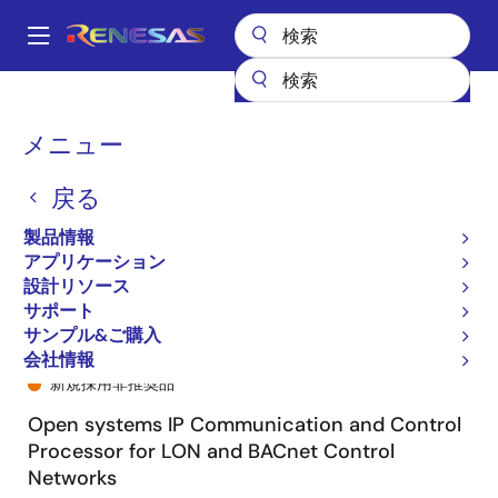
メ
イ
A
ン
Main
コ
全製品リスト
General Parts
NEURON6050
14550R-500
navigation
ン
パ
メニュー
テ
ン
ン
戻る
ツ
く
に
製品情報
ず
移
アプリケーション
動
設計リソース
サポート
サンプル&ご購入
14550R-500
会社情報
新規採用非推奨品
Open systems IP Communication and Control
Processor for LON and BACnet Control
Networks