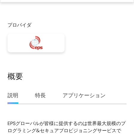
プロバイダ
概要
概
説明
特長
アプリケーション
要
EPSグローバルが皆様に提供するのは世界最大規模のプ
説
ログラミング&セキュアプロビジョニングサービスで