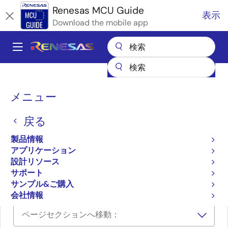
メ
Renesas MCU Guide
表示
イ
Download the mobile app
ン
コ
A
ン
Main
テ
全製品リスト
マイクロコントローラとマイクロプロセッサ
ン
navigation
RX 32ビット高性能/高効率MCU
パ
ツ
メニュー
Renesas RX Partner エコシステムソリューション
に
EPS Global セキュアプロビジョニング (RX MCUs)
ン
移
戻る
く
EPS Global セキュアプロ
動
ず
製品情報
ビジョニング (RX MCUs)
アプリケーション
設計リソース
サポート
EPS Global セキュアプロビジョニング (RX MCUs)
サンプル&ご購入
会社情報
ページセクションへ移動：