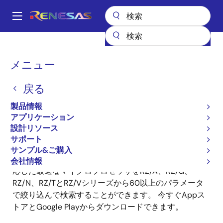
メ
イ
A
ン
Main
コ
全製品リスト
マイクロコントローラとマイクロプロセッサ
navigation
ン
Renesas MPU ガイドアプリ
パ
メニュー
テ
ン
Renesas MPU ガイドアプ
ン
戻る
ツ
く
リ
に
ず
製品情報
移
アプリケーション
動
設計リソース
サポート
サンプル&ご購入
使い勝手が良いルネサスMPU ガイドアプリは、開発に
会社情報
応じた最適なマイクロプロセッサをRZ/A、RZ/G、
RZ/N、RZ/TとRZ/Vシリーズから60以上のパラメータ
で絞り込んで検索することができます。 今すぐAppス
トアとGoogle Playからダウンロードできます。