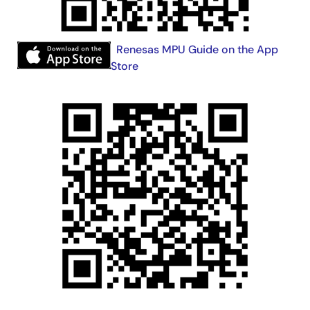
画
Renesas MPU Guide on the App
像
Store
画
像