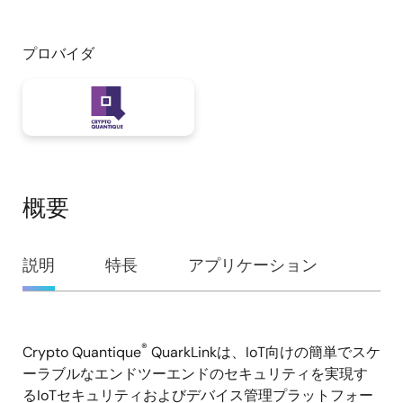
プロバイダ
概要
概
説明
特長
アプリケーション
要
®
Crypto Quantique
QuarkLinkは、IoT向けの簡単でスケ
説
ーラブルなエンドツーエンドのセキュリティを実現す
明
るIoTセキュリティおよびデバイス管理プラットフォー