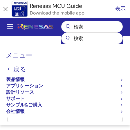
メ
Renesas MCU Guide
表示
イ
Download the mobile app
ン
コ
A
ン
Main
テ
全製品リスト
マイクロコントローラとマイクロプロセッサ
ン
navigation
RA Arm Cortex-M MCU
パ
ツ
メニュー
RAファミリのパートナエコシステムソリューション
に
CRYPTO QUANTIQUE QuarkLink
ン
移
戻る
く
CRYPTO QUANTIQUE
動
ず
製品情報
QuarkLink
アプリケーション
設計リソース
サポート
サンプル&ご購入
会社情報
ページセクションへ移動：