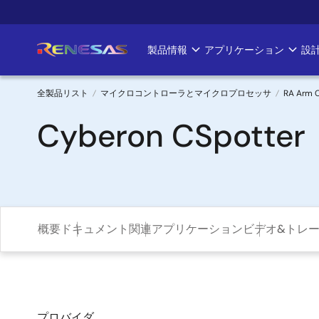
メ
イ
ン
製品情報
アプリケーション
設
Main
コ
ン
navigation
テ
全製品リスト
マイクロコントローラとマイクロプロセッサ
RA Arm 
ン
パ
Cyberon CSpotter
ツ
に
ン
移
く
動
ず
概要
ドキュメント
関連アプリケーション
ビデオ&トレ
プロバイダ