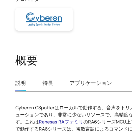
概要
概
説明
特長
アプリケーション
要
Cyberon CSpotterはローカルで動作する、音声
説
ューションであり、非常に少ないリソースで、高精度
す。これは
Renesas RAファミリ
のRA6シリーズMCU上
明
で動作するRA6シリーズは、複数言語によるコマンド