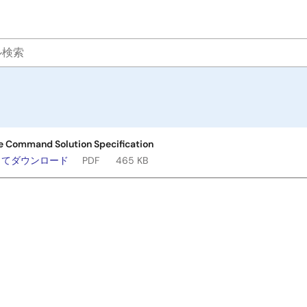
e Command Solution Specification
してダウンロード
PDF
465 KB