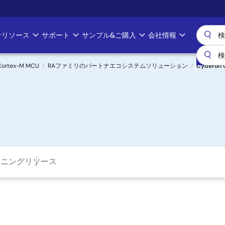
計リソース
サポート
サンプル&ご購入
会社情報
Cortex-M MCU
RAファミリのパートナエコシステムソリューション
Cyberon 
ーニング
リソース