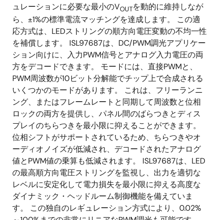
ュレーションに必要な最小のV
を動的に維持しなが
OUT
ら、±1%の標準電流マッチングを達成します。 この適
応方式は、LEDストリングの順方向電圧変動の不均一性
を補償します。 ISL97687は、DC/PWM調光アプリケー
ション向けに、入力PWM信号とアナログ入力電圧の両
方をデコードできます。 モードには、直接PWMと、
PWM周波数が10ビット分解能でチップ上で合成される
いくつかのモードがあります。 これは、フリーランニ
ング、またはフレームレートと同期して周波数と位相
ロックの両方を提供し、パネル間のばらつきとディス
プレイのちらつきを最小限に抑えることができます。
位相シフトがサポートされているため、ちらつきやオ
ーディオノイズが低減され、デコードされたアナログ
値とPWM値の乗算も低減されます。 ISL97687は、LED
の最高順方向電圧ストリングを監視し、出力を適切な
レベルに安定化して電力損失を最小限に抑える高度な
ダイナミック・ヘッドルーム制御機能を備えていま
す。 この独自のレギュレーション方式により、0.02%
～100%までの非常にリニアなPWM調光も可能です。