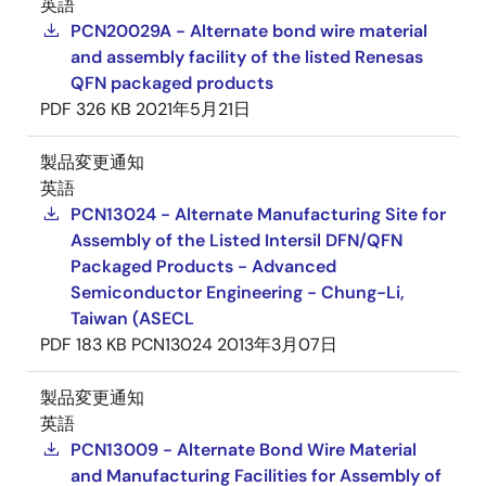
英語
PCN20029A - Alternate bond wire material
and assembly facility of the listed Renesas
QFN packaged products
PDF
326 KB
2021年5月21日
製品変更通知
英語
PCN13024 - Alternate Manufacturing Site for
Assembly of the Listed Intersil DFN/QFN
Packaged Products - Advanced
Semiconductor Engineering - Chung-Li,
Taiwan (ASECL
PDF
183 KB
PCN13024
2013年3月07日
製品変更通知
英語
PCN13009 - Alternate Bond Wire Material
and Manufacturing Facilities for Assembly of