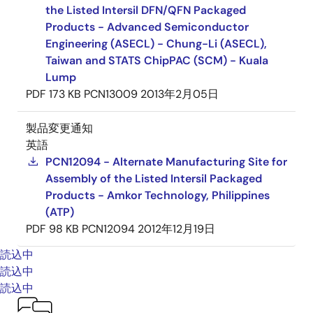
the Listed Intersil DFN/QFN Packaged
Products - Advanced Semiconductor
Engineering (ASECL) - Chung-Li (ASECL),
Taiwan and STATS ChipPAC (SCM) - Kuala
Lump
PDF
173 KB
PCN13009
2013年2月05日
製品変更通知
英語
PCN12094 - Alternate Manufacturing Site for
Assembly of the Listed Intersil Packaged
Products - Amkor Technology, Philippines
(ATP)
PDF
98 KB
PCN12094
2012年12月19日
読込中
読込中
読込中