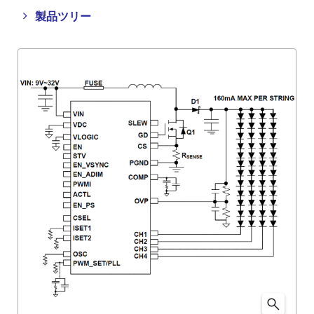
Close
Open
製品ツリー
product
product
tree
tree
menu
menu