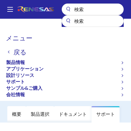
メ
イ
A
ン
Main
コ
全製品リスト
オーディオ、ビデオ・ディスプレイ
ディスプレイ用IC
navigation
ン
LEDバックライトドライバ
ISL97687
パ
メニュー
テ
ン
ISL97687
ン
戻る
ツ
く
廃止品
に
ず
製品情報
位相シフト制御と10ビット調光分解能
移
アプリケーション
動
を内蔵した4チャネルLEDドライバ
設計リソース
サポート
サンプル&ご購入
データシート
会社情報
概要
製品選択
ドキュメント
サポート