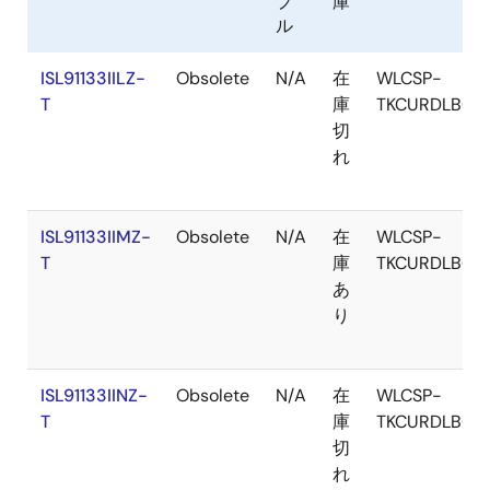
プ
庫
バイパスモードで45μAで、スタンバイ時の消費を大幅
ル
に低減します。
ISL91133IILZ-
Obsolete
N/A
在
WLCSP-
ISL91133はバイパス・モード動作で、出力は38mΩの
T
庫
TKCURDLBC
MOSFETを介して入力に直接接続されるため、ドロップ
切
アウト電圧を大幅に低く抑えることができます。 バイ
れ
パスモードは、外部コマンドまたは自動バイパスによ
って入力できます。 強制バイパス・モードでは、出力
電圧を入力電圧の近くで動作させることができ、これ
ISL91133IIMZ-
Obsolete
N/A
在
WLCSP-
らの条件下での効率が向上します。
T
庫
TKCURDLBC
あ
ISL91133は、3.15Vから5Vまでの6つの固定出力電圧を
り
サポートするように設計されています。 各出力バリア
ントに電圧選択ピンが用意されており、出力電圧を小
さなオフセットでスケールアップして負荷過渡ドルー
ISL91133IINZ-
Obsolete
N/A
在
WLCSP-
プを補償します。 インダクタといくつかの外付け部品
T
庫
TKCURDLBC
のみで動作できます。 2.5MHzのスイッチング周波数に
切
よって、外付け部品のサイズがさらに小さくなりま
れ
す。 ISL91133は、16ピン、0.4mmピッチ、1.78mm x