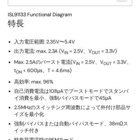
ISL91133 Functional Diagram
特長
入力電圧範囲: 2.35V〜5.4V
出力電流: max. 2.3A (V
= 2.5V、V
= 3.3V)
IN
OUT
Max. 2.5Aのバースト電流(V
= 2.5V、V
= 3.3V、
IN
OUT
t
< 600μs、T = 4.6ms)
ON
高効率: max. 96%
自己消費電流は108μAでブーストモードでスタンバ
イ消費を最小、強制バイパスモードで45μA
2.5MHzのスイッチング周波数によって外付け部品サ
イズを最小化
強制バイパスまたは自動バイパスモード、38mΩス
イッチ付き
軽負荷電流時のPFMモード