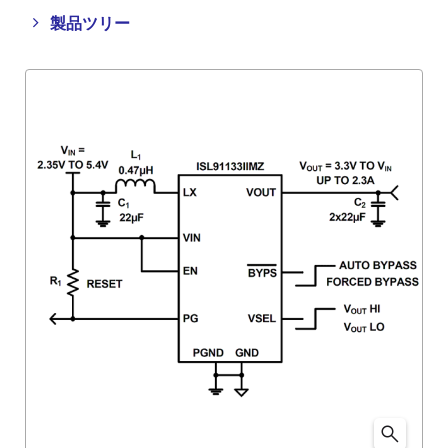
Close
Open
製品ツリー
product
product
tree
tree
menu
menu