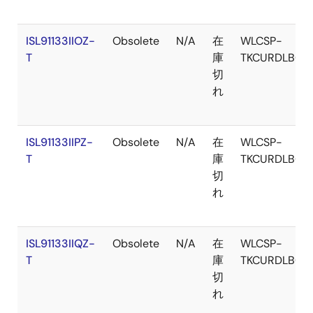
1.78mm WLCSPパッケージで供給されます。
ISL91133IIOZ-
Obsolete
N/A
在
WLCSP-
T
庫
TKCURDLBC
切
れ
ISL91133IIPZ-
Obsolete
N/A
在
WLCSP-
T
庫
TKCURDLBC
切
れ
ISL91133IIQZ-
Obsolete
N/A
在
WLCSP-
T
庫
TKCURDLBC
切
れ