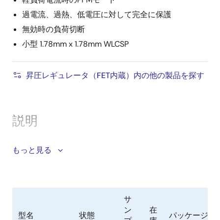
過電流、過熱、低電圧に対して完全に保護
無効時の負荷切断
小型 1.78mm x 1.78mm WLCSP
昇圧レギュレータ（FET内蔵）内の他の製品を探す
説明
ISL91133は、バッテリ駆動アプリケーション向けの昇圧
もっと見る
スイッチングレギュレータです。 1セルのリチウムイオ
ンまたはリチウムポリマーバッテリを使用する製品に
電源ソリューションを提供します。V
= 2.5Vおよび
IN
V
= 3.3Vから最大2.3Aの出力電流を供給できます。
サ
OUT
ン
在
無負荷時の消費電流は昇圧モードでわずか108μA、強制
型名
状態
パッケージ