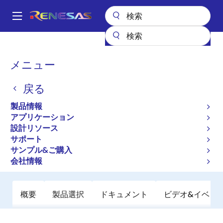
メ
イ
A
ン
Main
コ
全製品リスト
パワー & パワーマネジメント
DC/DCコンバータ
navigation
ン
ステップアップ（昇圧）
昇圧レギュレータ（FET内蔵）
ISL91133
パ
メニュー
テ
ン
ISL91133
ン
戻る
ツ
く
廃止品
に
ず
製品情報
入出力バイパス付き、高効率2.3A昇圧
移
アプリケーション
動
レギュレータ
設計リソース
サポート
サンプル&ご購入
データシート
会社情報
概要
製品選択
ドキュメント
ビデオ&イベン