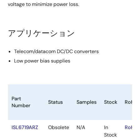
voltage to minimize power loss.
アプリケーション
Telecom/datacom DC/DC converters
Low power bias supplies
Part
Status
Samples
Stock
RoHS
Number
ISL6719ARZ
Obsolete
N/A
In
RoHS:
Stock