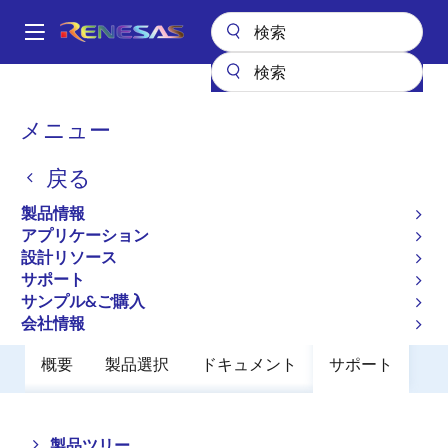
メ
イ
A
ン
Main
コ
全製品リスト
パワー & パワーマネジメント
navigation
ン
リニア・レギュレータ（LDO）
ISL6719
パ
メニュー
テ
ン
ISL6719
ン
戻る
ツ
く
廃止品
に
ず
製品情報
100V Linear Bias Supply
移
アプリケーション
動
設計リソース
サポート
データシート
サンプル&ご購入
会社情報
概要
製品選択
ドキュメント
サポート
Close
Open
製品ツリー