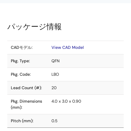
パッケージ情報
CADモデル:
View CAD Model
Pkg. Type:
QFN
Pkg. Code:
LBO
Lead Count (#):
20
Pkg. Dimensions
4.0 x 3.0 x 0.90
(mm):
Pitch (mm):
0.5