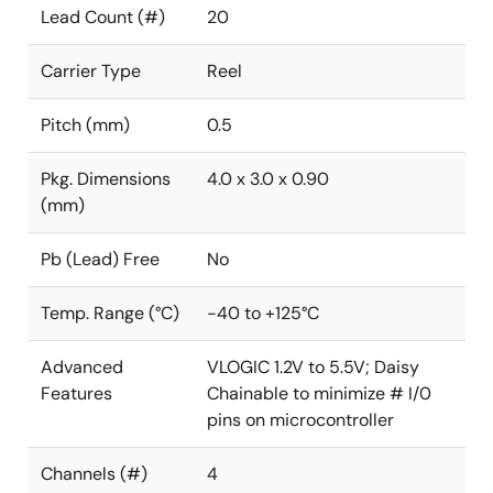
Lead Count (#)
20
Carrier Type
Reel
Pitch (mm)
0.5
Pkg. Dimensions
4.0 x 3.0 x 0.90
(mm)
Pb (Lead) Free
No
Temp. Range (°C)
-40 to +125°C
Advanced
VLOGIC 1.2V to 5.5V; Daisy
Features
Chainable to minimize # I/0
pins on microcontroller
Channels (#)
4