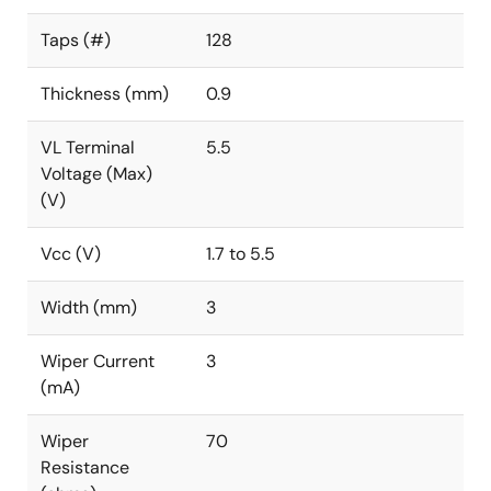
Taps (#)
128
Thickness (mm)
0.9
VL Terminal
5.5
Voltage (Max)
(V)
Vcc (V)
1.7 to 5.5
Width (mm)
3
Wiper Current
3
(mA)
Wiper
70
Resistance