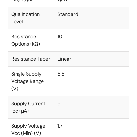
Qualification
Standard
Level
Resistance
10
Options (kΩ)
Resistance Taper
Linear
Single Supply
5.5
Voltage Range
(V)
Supply Current
5
Icc (µA)
Supply Voltage
1.7
Vcc (Min) (V)