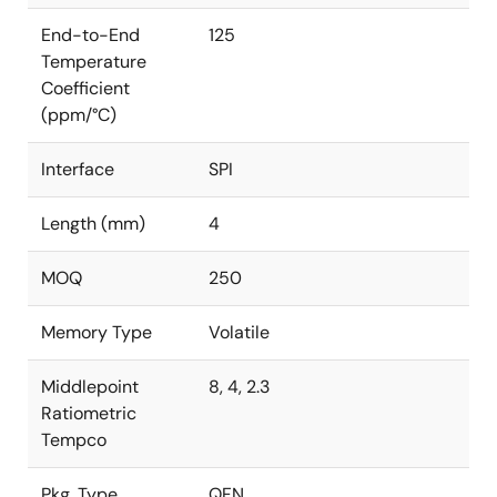
End-to-End
125
Temperature
Coefficient
(ppm/°C)
Interface
SPI
Length (mm)
4
MOQ
250
Memory Type
Volatile
Middlepoint
8, 4, 2.3
Ratiometric
Tempco
Pkg. Type
QFN