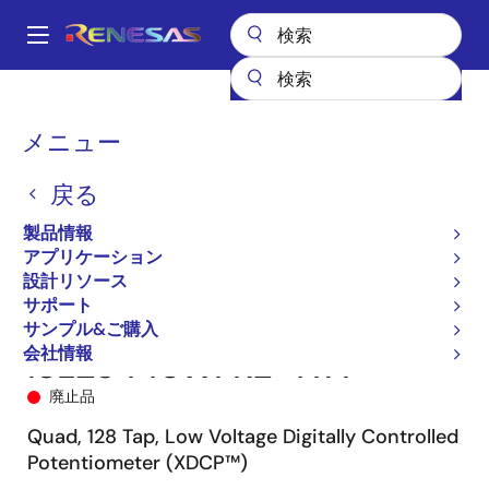
メ
イ
A
ン
Main
コ
全製品リスト
データコンバータ
デジタルポテンショメータ（DCP）
navigation
ン
ISL23448
ISL23448WFRZ-T7A
パ
メニュー
テ
ン
ン
戻る
ツ
く
に
製品情報
ず
移
アプリケーション
動
設計リソース
サポート
サンプル&ご購入
会社情報
ISL23448WFRZ-T7A
廃止品
Quad, 128 Tap, Low Voltage Digitally Controlled
Potentiometer (XDCP™)