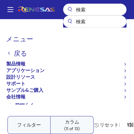
メ
イ
A
ン
Main
コ
全製品リスト
インタフェース
テレコムインタフェース製品
navigation
ン
加入者線インタフェース（SLIC）
パ
メニュー
プロダクトセレクタ: 加入者回線インタフェース（SLIC）
テ
ン
ン
プロダクトセレクタ: 加入
戻る
ツ
く
者回線インタフェース
に
ず
製品情報
移
アプリケーション
（SLIC）
動
設計リソース
サポート
サンプル&ご購入
会社情報
Close
Open
製品ツリー
product
product
tree
tree
カラム
menu
menu
フィルター
リセット
1
製
(11 of 13)