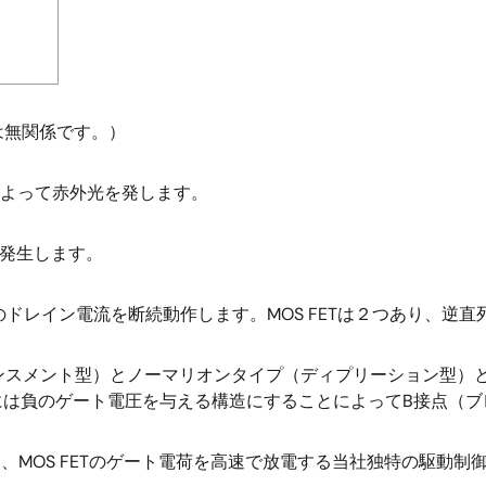
は無関係です。）
によって赤外光を発します。
が発生します。
Tはそのドレイン電流を断続動作します。MOS FETは２つあり、
ンハンスメント型）とノーマリオンタイプ（ディプリーション型
には負のゲート電圧を与える構造にすることによってB接点（ブ
とき、MOS FETのゲート電荷を高速で放電する当社独特の駆