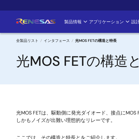
メ
イ
ン
製品情報
アプリケーション
設
Main
コ
ン
navigation
テ
全製品リスト
インタフェース
光MOS FETの構造と特長
ン
パ
光MOS FETの構造
ツ
に
ン
移
く
動
ず
光MOS FETは、駆動側に発光ダイオード、接点にM
しかもノイズが出難い理想的なリレーです。
ここでは、その構造と特長とをご紹介します。