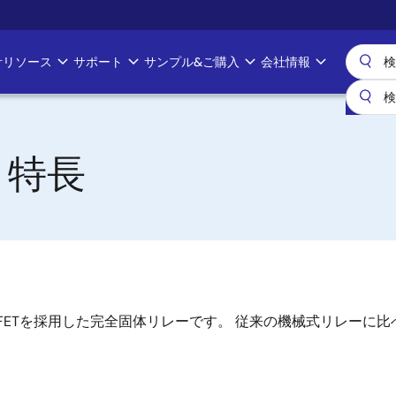
計リソース
サポート
サンプル&ご購入
会社情報
と特長
OS FETを採用した完全固体リレーです。 従来の機械式リレー