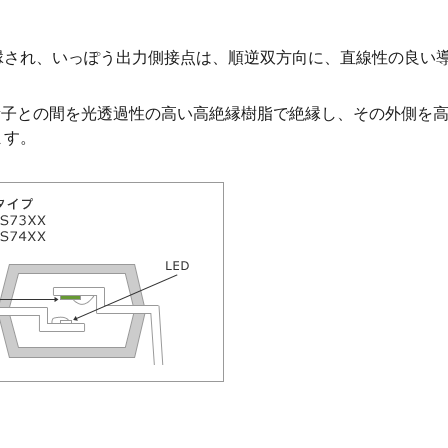
縁され、いっぽう出力側接点は、順逆双方向に、直線性の良い
受光素子との間を光透過性の高い高絶縁樹脂で絶縁し、その外側
ます。