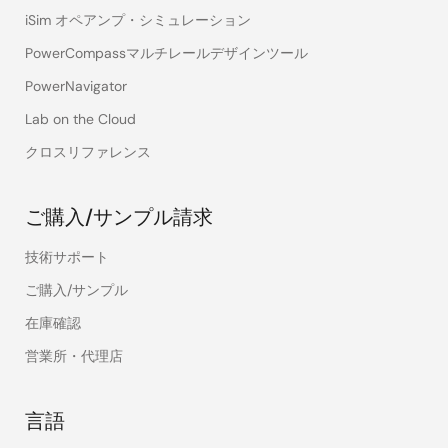
PS7241E-
check
—
—
—
iSim オペアンプ・シミュレーション
1A
PowerCompassマルチレールデザインツール
PS7341-
check
check
check
—
PowerNavigator
1A
PS7341L-
Lab on the Cloud
1A
クロスリファレンス
PS7360-
check
check
check
—
1A
ご購入/サンプル請求
PS7360L-
1A
技術サポート
ご購入/サンプル
PS7801D-
check
—
—
—
1A
在庫確認
営業所・代理店
PS7801F-
check
—
—
—
1A
言語
PS7804-
check
—
—
—