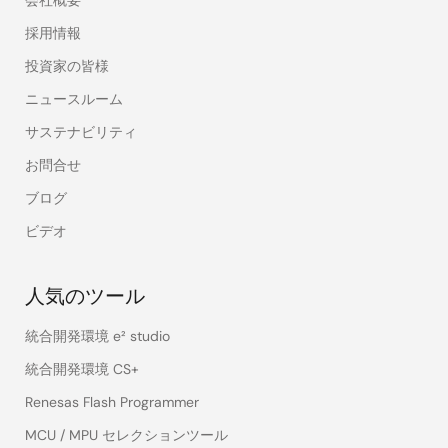
会社概要
PS7160-
check
—
—
—
採用情報
1A
PS7160L-
投資家の皆様
1A
ニュースルーム
PS7160-
check
—
—
—
サステナビリティ
2A
お問合せ
PS7160L-
2A
ブログ
ビデオ
PS7206-
check
—
—
—
1A
人気のツール
PS720C-
check
—
—
—
1A
統合開発環境 e² studio
統合開発環境 CS+
PS7241-
check
—
—
—
2A
Renesas Flash Programmer
MCU / MPU セレクションツール