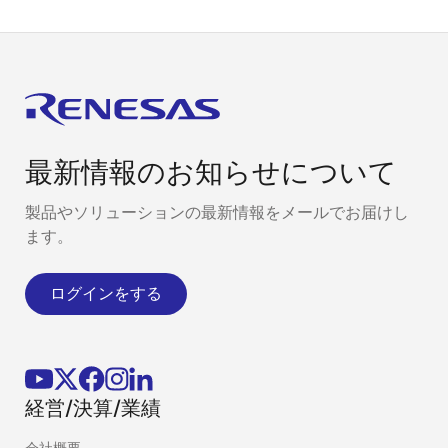
PS7113-
check
—
—
—
2A,
PS7113L-
2A
PS7141E-
check
—
—
—
最新情報のお知らせについて
1A
PS7141EL-
1A
製品やソリューションの最新情報をメールでお届けし
ます。
PS7141E-
check
—
—
—
2A
ログインをする
PS7141EL-
2A
PS7141-2A
check
—
—
—
PS7141L-
経営/決算/業績
2A