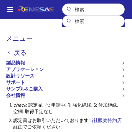
メ
イ
A
ン
Main
コ
全製品リスト
インタフェース
navigation
ン
海外安全規格認定取得状況 (光MOS FET)
パ
メニュー
テ
ン
海外安全規格認定取得状況
ン
戻る
ツ
く
(光MOS FET)
に
ず
製品情報
移
アプリケーション
動
設計リソース
サポート
サンプル&ご購入
注意:
会社情報
check
: 認定品, △: 申請中, R: 強化絶縁, S: 付加絶縁,
空欄: 取得予定なし
認定書はお取引いただいております
当社販売特約店
経由でご依頼ください。