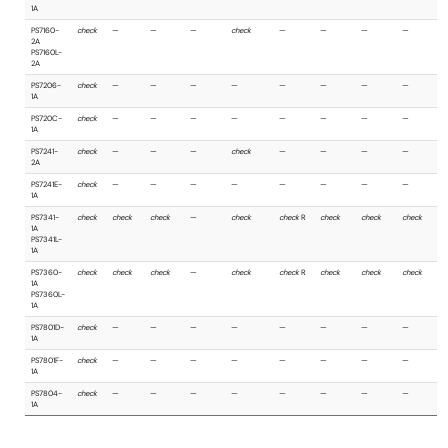
海外安全規格
UL
VDE
BSI
品名
UL1577
DIN EN
BS EN
60747-
62368
5-5
1
Single
Double
PS7113-1A
check
—
—
—
PS7113L-
1A