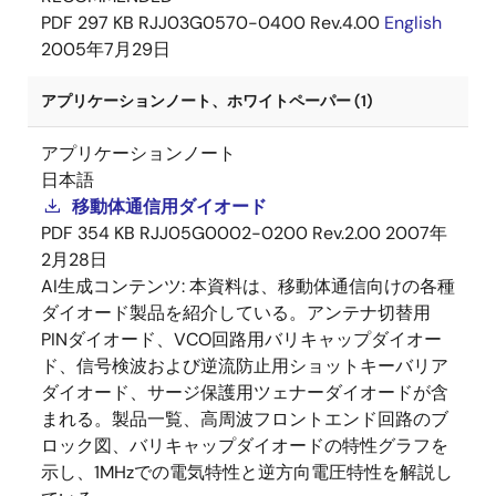
PDF
297 KB
RJJ03G0570-0400 Rev.4.00
English
2005年7月29日
アプリケーションノート、ホワイトペーパー (1)
アプリケーションノート
日本語
移動体通信用ダイオード
PDF
354 KB
RJJ05G0002-0200 Rev.2.00
2007年
2月28日
AI生成コンテンツ:
本資料は、移動体通信向けの各種
ダイオード製品を紹介している。アンテナ切替用
PINダイオード、VCO回路用バリキャップダイオー
ド、信号検波および逆流防止用ショットキーバリア
ダイオード、サージ保護用ツェナーダイオードが含
まれる。製品一覧、高周波フロントエンド回路のブ
ロック図、バリキャップダイオードの特性グラフを
示し、1MHzでの電気特性と逆方向電圧特性を解説し