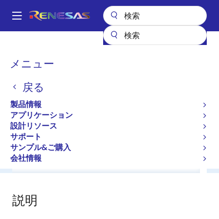
メ
イ
A
ン
Main
コ
全製品リスト
General Parts
HZ30-2L
navigation
ン
パ
メニュー
HZ30-2L
テ
ン
ン
戻る
ツ
く
Diodes for Constant Voltage
に
ず
製品情報
移
アプリケーション
データシート
動
設計リソース
サポート
サンプル&ご購入
会社情報
概要
ドキュメント
ソフトウェア／ツール
サ
説明