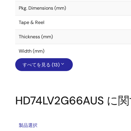
Pkg. Dimensions (mm)
Tape & Reel
Thickness (mm)
Width (mm)
すべてを見る (13)
HD74LV2G66AUS
製品選択