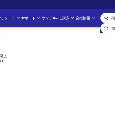
計リソース
サポート
サンプル&ご購入
会社情報
E
廃止
品