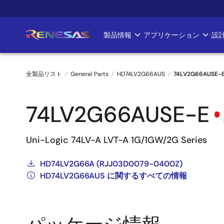
メ
イ
ン
製品情報
アプリケーション
設
Main
コ
ン
navigation
テ
全製品リスト
General Parts
HD74LV2G66AUS
74LV2G66AUSE-
ン
ツ
パ
に
74LV2G66AUSE-E
ン
移
動
く
Uni-Logic 74LV-A LVT-A 1G/1GW/2G Series
ず
HD74LV2G66A (RJJ03D0079-0400Z)
HD74LV2G66AUS に関するすべての情報