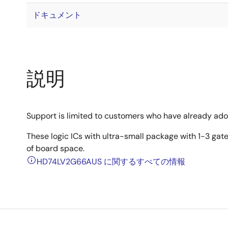
ドキュメント
説明
Support is limited to customers who have already ad
These logic ICs with ultra-small package with 1-3 gate
of board space.
HD74LV2G66AUS に関するすべての情報