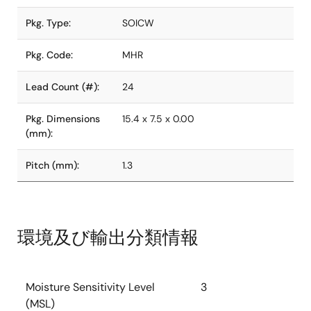
Pkg. Type:
SOICW
Pkg. Code:
MHR
Lead Count (#):
24
Pkg. Dimensions
15.4 x 7.5 x 0.00
(mm):
Pitch (mm):
1.3
環境及び輸出分類情報
Moisture Sensitivity Level
3
(MSL)