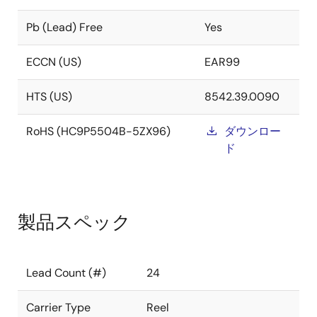
Pb (Lead) Free
Yes
ECCN (US)
EAR99
HTS (US)
8542.39.0090
RoHS (HC9P5504B-5ZX96)
ダウンロー
ド
製品スペック
Lead Count (#)
24
Carrier Type
Reel