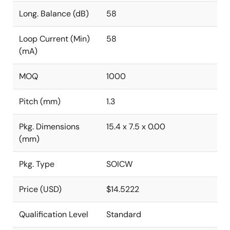
Long. Balance (dB)
58
Loop Current (Min)
58
(mA)
MOQ
1000
Pitch (mm)
1.3
Pkg. Dimensions
15.4 x 7.5 x 0.00
(mm)
Pkg. Type
SOICW
Price (USD)
$14.5222
Qualification Level
Standard