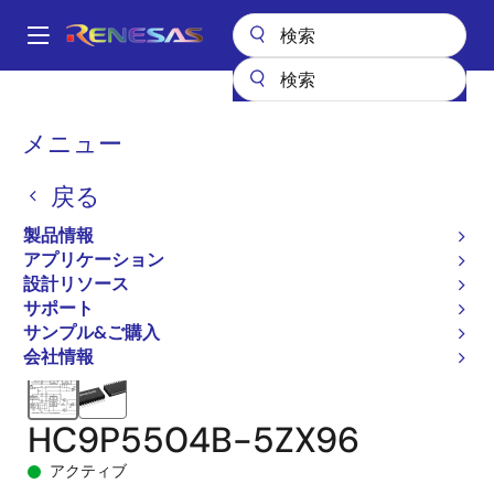
メ
イ
A
ン
Main
コ
全製品リスト
インタフェース
テレコムインタフェース製品
navigation
ン
加入者線インタフェース（SLIC）
HC5504B
パ
メニュー
テ
HC9P5504B-5ZX96
ン
ン
戻る
ツ
く
に
製品情報
ず
移
アプリケーション
動
設計リソース
サポート
サンプル&ご購入
会社情報
HC9P5504B-5ZX96
アクティブ