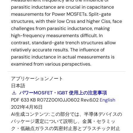
parasitic inductance are crucial in capacitance
measurements for Power MOSFETs. Split-gate
structures, with their low Crss and higher Ciss, face
challenges from parasitic inductance, making
high-frequency measurements difficult. In
contrast, standard-gate trench structures allow
relatively accurate results. The influence of
parasitic inductance in actual measurements is
examined from various perspectives.
アプリケーションノート
日本語
パワーMOSFET・IGBT 使用上の注意事項
PDF
633 KB
R07ZZ0010JJ0602 Rev.6.02
English
2021年4月16日
AI生成コンテンツ:
この部分では、半導体デバイスの
パッケージ選定について説明し、金属・セラミッ
ク・低融点ガラスの気密封止形とプラスチック封止