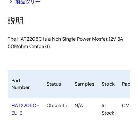
Close
Open
製品ツリー
product
product
tree
tree
説明
menu
menu
The HAT2205C is a Nch Single Power Mosfet 12V 3A
50Mohm Cmfpak6.
Part
Status
Samples
Stock
Packa
Number
HAT2205C-
Obsolete
N/A
In
CMFPA
EL-E
Stock