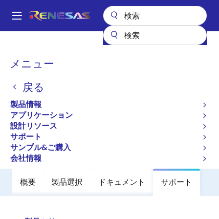
メ
イ
A
ン
Main
コ
全製品リスト
パワーディスクリート
パワーMOSFET
HAT2205C
navigation
ン
パ
メニュー
HAT2205C
テ
ン
ン
戻る
廃止品
ツ
く
に
Nch Single Power Mosfet 12V 3A
ず
製品情報
移
50Mohm Cmfpak6
アプリケーション
動
設計リソース
サポート
データシート
サンプル&ご購入
会社情報
概要
製品選択
ドキュメント
サポート