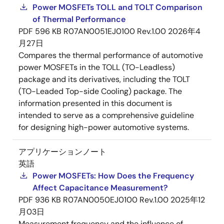
Power MOSFETs TOLL and TOLT Comparison
of Thermal Performance
PDF
596 KB
R07AN0051EJ0100 Rev.1.00
2026年4
月27日
Compares the thermal performance of automotive
power MOSFETs in the TOLL (TO-Leadless)
package and its derivatives, including the TOLT
(TO-Leaded Top-side Cooling) package. The
information presented in this document is
intended to serve as a comprehensive guideline
for designing high-power automotive systems.
アプリケーションノート
英語
Power MOSFETs: How Does the Frequency
Affect Capacitance Measurement?
PDF
936 KB
R07AN0050EJ0100 Rev.1.00
2025年12
月03日
Measurement frequency and the influence of