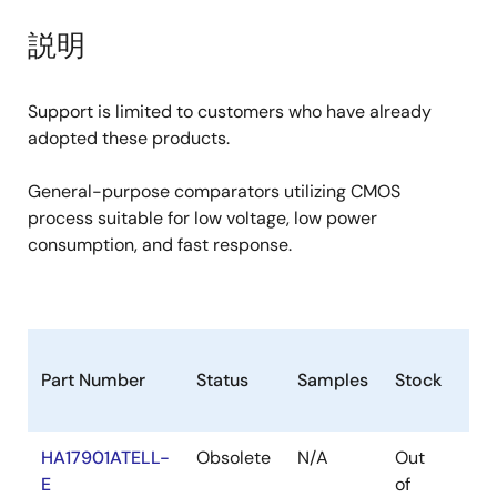
product
product
tree
tree
説明
menu
menu
Support is limited to customers who have already
adopted these products.
General-purpose comparators utilizing CMOS
process suitable for low voltage, low power
consumption, and fast response.
Part Number
Status
Samples
Stock
Ro
HA17901ATELL-
Obsolete
N/A
Out
Ro
E
of
Ro