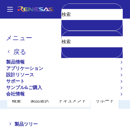
メ
イ
A
ン
Main
消去
コ
全製品リスト
アンプ
コンパレータ
HA17901AT
navigation
ン
パ
メニュー
HA17901AT
テ
ン
ン
戻る
廃止品
ツ
く
に
Comparators
ず
製品情報
移
アプリケーション
動
設計リソース
データシート
サポート
サンプル&ご購入
会社情報
概要
製品選択
ドキュメント
サポート
Close
Open
製品ツリー