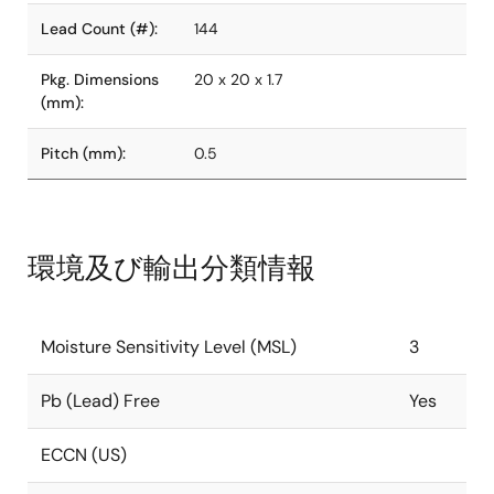
Lead Count (#):
144
Pkg. Dimensions
20 x 20 x 1.7
(mm):
Pitch (mm):
0.5
環境及び輸出分類情報
Moisture Sensitivity Level (MSL)
3
Pb (Lead) Free
Yes
ECCN (US)