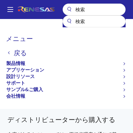
メ
イ
A
ン
Main
コ
全製品リスト
General Parts
H8SX/1665M
R5F61662MN50FPV
navigation
ン
パ
メニュー
テ
R5F61662MN50FPV
ン
ン
戻る
ツ
最終購入とりまとめ品
く
に
製品情報
ず
システム制御用 32 ビット CISC CPU 搭載マイク
移
アプリケーション
ロコントローラ（新規採用非推奨品）
動
設計リソース
サポート
H8SX/1665グループ、H8SX/1665Mグループハー
サンプル&ご購入
ドウェアマニュアル
会社情報
H8SX/1665M に関するすべての情報
ディストリビューターから購入する