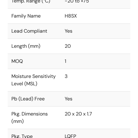
Temp. Range (°C)
-20 to +75
Family Name
H8SX
Lead Compliant
Yes
Length (mm)
20
MOQ
1
Moisture Sensitivity
3
Level (MSL)
Pb (Lead) Free
Yes
Pkg. Dimensions
20 x 20 x 1.7
(mm)
Pkg. Type
LQFP