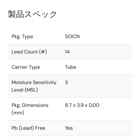
製品スペック
Pkg. Type
SOICN
Lead Count (#)
14
Carrier Type
Tube
Moisture Sensitivity
3
Level (MSL)
Pkg. Dimensions
8.7 x 3.9 x 0.00
(mm)
Pb (Lead) Free
Yes