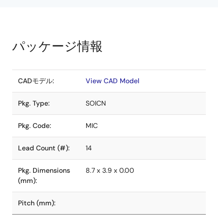
パッケージ情報
CADモデル:
View CAD Model
Pkg. Type:
SOICN
Pkg. Code:
MIC
Lead Count (#):
14
Pkg. Dimensions
8.7 x 3.9 x 0.00
(mm):
Pitch (mm):