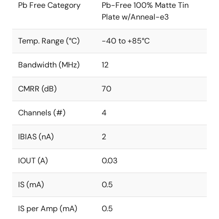
Pb Free Category
Pb-Free 100% Matte Tin
Plate w/Anneal-e3
Temp. Range (°C)
-40 to +85°C
Bandwidth (MHz)
12
CMRR (dB)
70
Channels (#)
4
IBIAS (nA)
2
IOUT (A)
0.03
IS (mA)
0.5
IS per Amp (mA)
0.5