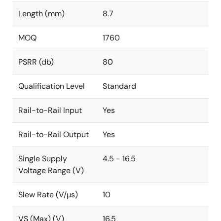
Length (mm)
8.7
MOQ
1760
PSRR (db)
80
Qualification Level
Standard
Rail-to-Rail Input
Yes
Rail-to-Rail Output
Yes
Single Supply
4.5 - 16.5
Voltage Range (V)
Slew Rate (V/µs)
10
VS (Max) (V)
16.5