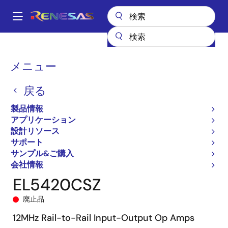
メ
イ
A
ン
Main
コ
全製品リスト
General Parts
EL5420
EL5420CSZ
navigation
ン
パ
メニュー
テ
ン
ン
戻る
ツ
く
に
製品情報
ず
移
アプリケーション
動
設計リソース
サポート
サンプル&ご購入
会社情報
EL5420CSZ
廃止品
12MHz Rail-to-Rail Input-Output Op Amps