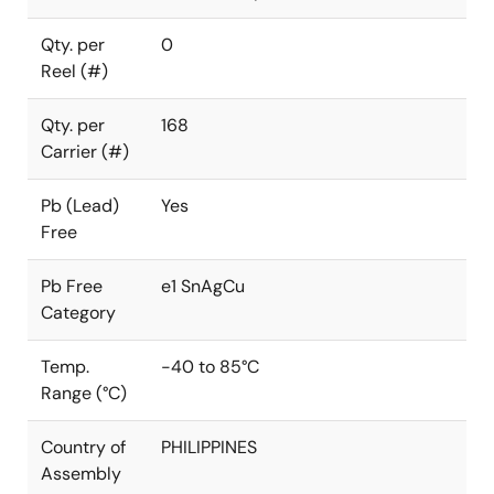
Qty. per
0
Reel (#)
Qty. per
168
Carrier (#)
Pb (Lead)
Yes
Free
Pb Free
e1 SnAgCu
Category
Temp.
-40 to 85°C
Range (°C)
Country of
PHILIPPINES
Assembly