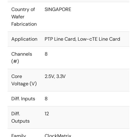
Country of
SINGAPORE
Wafer
Fabrication
Application
PTP Line Card, Low-cTE Line Card
Channels
8
(#)
Core
2.5V, 3.3V
Voltage (V)
Diff. Inputs
8
Diff.
12
Outputs
Family
ClockMatrix