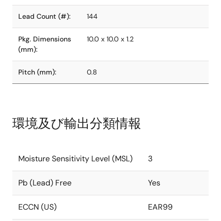
Lead Count (#):
144
Pkg. Dimensions
10.0 x 10.0 x 1.2
(mm):
Pitch (mm):
0.8
環境及び輸出分類情報
Moisture Sensitivity Level (MSL)
3
Pb (Lead) Free
Yes
ECCN (US)
EAR99