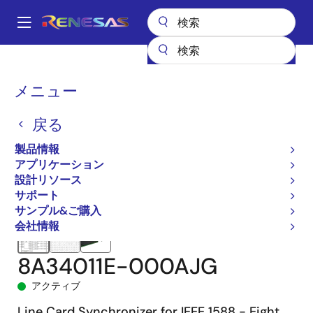
メ
イ
A
ン
Main
コ
全製品リスト
クロックとタイミング
クロック生成
8A34011
navigation
ン
8A34011E-000AJG
パ
メニュー
テ
ン
ン
戻る
ツ
く
に
製品情報
ず
移
アプリケーション
動
設計リソース
サポート
サンプル&ご購入
会社情報
8A34011E-000AJG
アクティブ
Line Card Synchronizer for IEEE 1588 - Eight