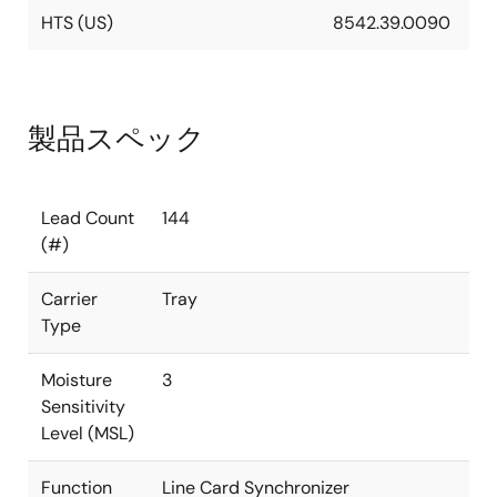
HTS (US)
8542.39.0090
製品スペック
Lead Count
144
(#)
Carrier
Tray
Type
Moisture
3
Sensitivity
Level (MSL)
Function
Line Card Synchronizer