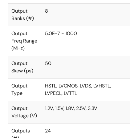
Output
8
Banks (#)
Output
5.0E-7 - 1000
Freq Range
(MHz)
Output
50
Skew (ps)
Output
HSTL, LVCMOS, LVDS, LVHSTL,
Type
LVPECL, LVTTL
Output
1.2V, 1.5V, 1.8V, 2.5V, 3.3V
Voltage (V)
Outputs
24